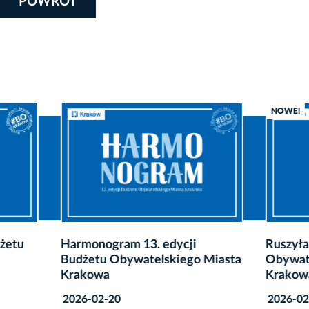
POWRÓT
NOWE!
ogram 13. edycji
Ruszyła 13. edycja Budże
u Obywatelskiego Miasta
Obywatelskiego Miasta
wa
Krakowa
2-20
2026-02-16