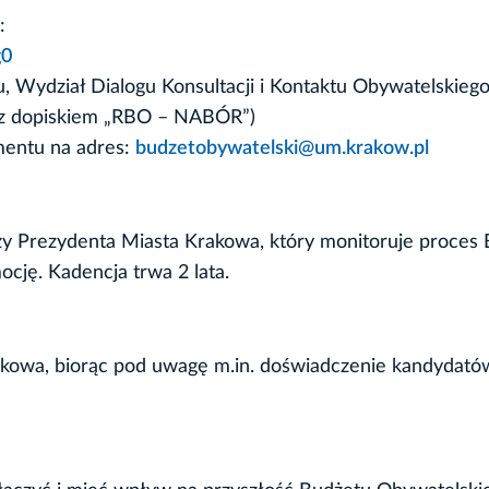
:
g0
u, Wydział Dialogu Konsultacji i Kontaktu Obywatelskiego,
(z dopiskiem „RBO – NABÓR”)
mentu na adres:
budzetobywatelski@um.krakow.pl
y Prezydenta Miasta Krakowa, który monitoruje proces 
ocję. Kadencja trwa 2 lata.
owa, biorąc pod uwagę m.in. doświadczenie kandydatów