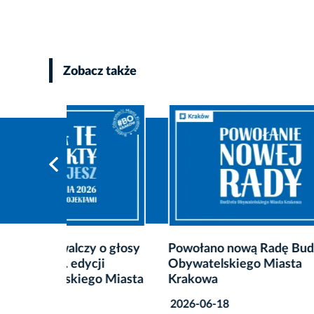
Zobacz także
o głosy
Powołano nową Radę Budżetu
Harmon
i
Obywatelskiego Miasta
Budżet
 Miasta
Krakowa
Krako
2026-06-18
2026-0