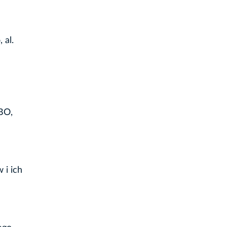
 al.
BO,
 i ich