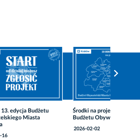
tu
Środki na projekty w 13. edycji
Szczegó
Budżetu Obywatelskiego
w XII e
Obywat
2026-02-02
Krakow