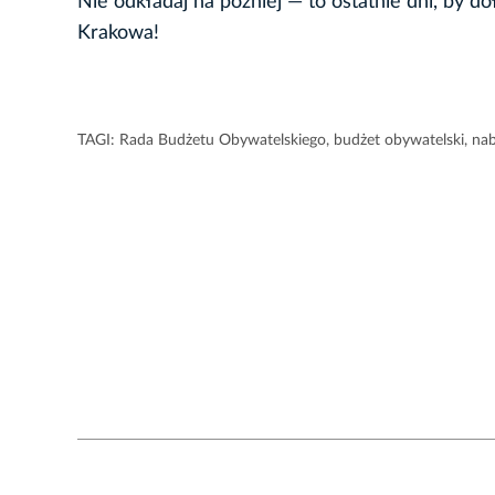
Nie odkładaj na później — to ostatnie dni, by 
Krakowa!
TAGI:
Rada Budżetu Obywatelskiego
,
budżet obywatelski
,
na