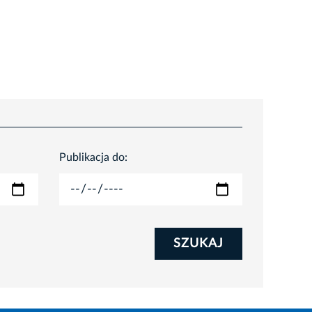
2025-11
Publikacja do:
SZUKAJ