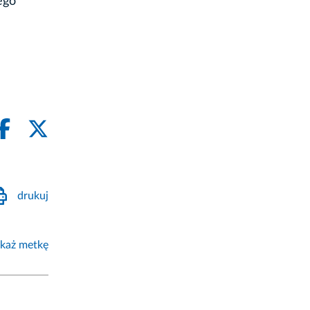
ego
drukuj
każ metkę