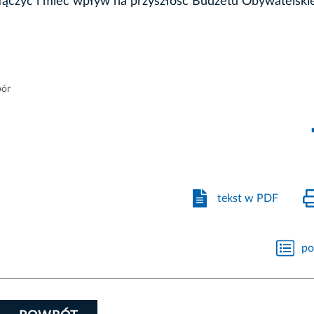
dołączyć i mieć wpływ na przyszłość Budżetu Obywatelski
bór
tekst w PDF
po