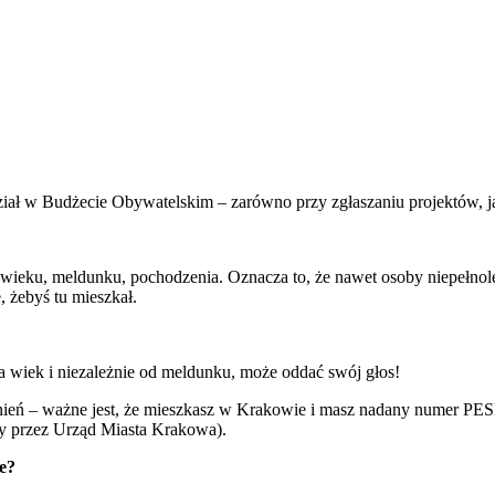
iał w Budżecie Obywatelskim – zarówno przy zgłaszaniu projektów, j
wieku, meldunku, pochodzenia. Oznacza to, że nawet osoby niepełnole
 żebyś tu mieszkał.
wiek i niezależnie od meldunku, może oddać swój głos!
nień – ważne jest, że mieszkasz w Krakowie i masz nadany numer PE
y przez Urząd Miasta Krakowa).
e?