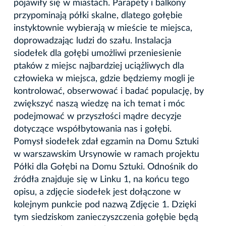
pojawiły się w miastach. Parapety i balkony
przypominają półki skalne, dlatego gołębie
instyktownie wybierają w mieście te miejsca,
doprowadzając ludzi do szału. Instalacja
siodełek dla gołębi umożliwi przeniesienie
ptaków z miejsc najbardziej uciążliwych dla
człowieka w miejsca, gdzie będziemy mogli je
kontrolować, obserwować i badać populację, by
zwiększyć naszą wiedzę na ich temat i móc
podejmować w przyszłości mądre decyzje
dotyczące współbytowania nas i gołębi.
Pomysł siodełek zdał egzamin na Domu Sztuki
w warszawskim Ursynowie w ramach projektu
Półki dla Gołębi na Domu Sztuki. Odnośnik do
źródła znajduje się w Linku 1, na końcu tego
opisu, a zdjęcie siodełek jest dołączone w
kolejnym punkcie pod nazwą Zdjęcie 1. Dzięki
tym siedziskom zanieczyszczenia gołębie będą