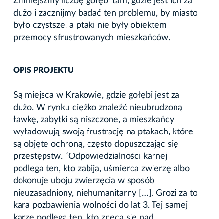
Zmniejszmy liczbę gołębi tam, gdzie jest ich za
dużo i zacznijmy badać ten problemu, by miasto
było czystsze, a ptaki nie były obiektem
przemocy sfrustrowanych mieszkańców.
OPIS PROJEKTU
Są miejsca w Krakowie, gdzie gołębi jest za
dużo. W rynku ciężko znaleźć nieubrudzoną
ławkę, zabytki są niszczone, a mieszkańcy
wyładowują swoją frustrację na ptakach, które
są objęte ochroną, często dopuszczając się
przestępstw. “Odpowiedzialności karnej
podlega ten, kto zabija, uśmierca zwierzę albo
dokonuje uboju zwierzęcia w sposób
nieuzasadniony, niehumanitarny […]. Grozi za to
kara pozbawienia wolności do lat 3. Tej samej
karze podlega ten, kto znęca się nad