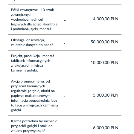
Półki zewnętrzne - 10 sztuk
zewnętrznych,
4 000,00 PLN
wodoodpornych cel
..
lęgowych dla gołębi (kontrola
i podmiana jajek), montaż
Obsługa, obserwacja,
50 000,00 PLN
.
zbieranie danych do badań
Projekt, produkcja i montaż
tabliczek informacyjnych
10 000,00 PLN
.
znakujących miejsca
karmienia gołębi.
Akcja promocyjna wśród
przyjaciół karmiących
regularnie gołębie, ulotki na
5 000,00 PLN
papierze makulaturowym,
.
informacja bezpośrednia face
to face w miejscach karmienia
gołębi
Karma potrzebna by zachęcić
przyjaciół gołębi i ptaki do
6 000,00 PLN
zmiany przyzwyczajeń