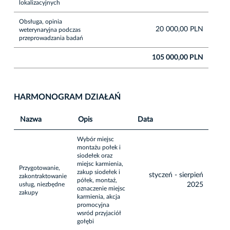
lokalizacyjnych
Obsługa, opinia
20 000,00 PLN
weterynaryjna podczas
przeprowadzania badań
105 000,00 PLN
HARMONOGRAM DZIAŁAŃ
Nazwa
Opis
Data
Wybór miejsc
montażu połek i
siodełek oraz
miejsc karmienia,
Przygotowanie,
zakup siodełek i
styczeń - sierpień
zakontraktowanie
półek, montaż,
usług, niezbędne
2025
oznaczenie miejsc
zakupy
karmienia, akcja
promocyjna
wsród przyjaciół
gołębi