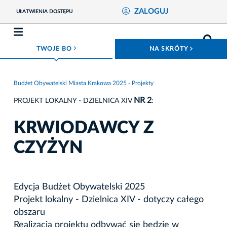
ZALOGUJ
UŁATWIENIA DOSTĘPU
ROZWIŃ MENU
ROZWIŃ
TWOJE BO
NA SKRÓTY
Budżet Obywatelski Miasta Krakowa 2025 - Projekty
NR 2
PROJEKT LOKALNY - DZIELNICA XIV
:
KRWIODAWCY Z
CZYŻYN
Edycja Budżet Obywatelski 2025
Projekt lokalny - Dzielnica XIV - dotyczy całego
obszaru
Realizacja projektu odbywać się będzie w