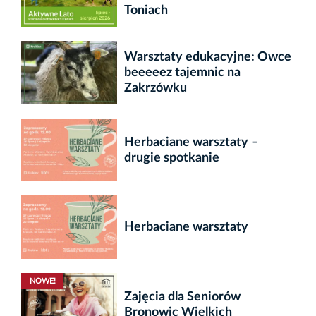
Toniach
Warsztaty edukacyjne: Owce
beeeeez tajemnic na
Zakrzówku
Herbaciane warsztaty –
drugie spotkanie
Herbaciane warsztaty
NOWE!
Zajęcia dla Seniorów
Bronowic Wielkich