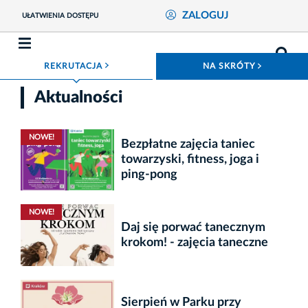
ZALOGUJ
UŁATWIENIA DOSTĘPU
ROZWIŃ MENU
ROZWIŃ
REKRUTACJA
NA SKRÓTY
Aktualności
NOWE!
Bezpłatne zajęcia taniec
towarzyski, fitness, joga i
ping-pong
NOWE!
Daj się porwać tanecznym
krokom! - zajęcia taneczne
Sierpień w Parku przy