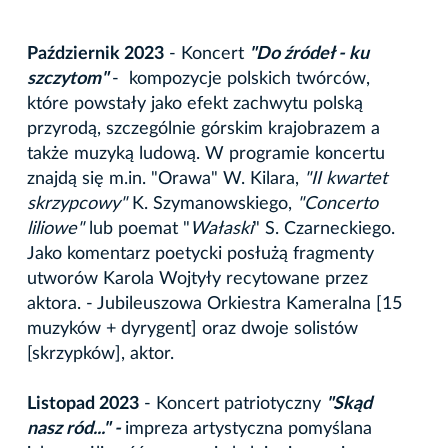
Październik 2023
- Koncert
"Do źródeł - ku
szczytom"
- kompozycje polskich twórców,
które powstały jako efekt zachwytu polską
przyrodą, szczególnie górskim krajobrazem a
także muzyką ludową. W programie koncertu
znajdą się m.in. "Orawa" W. Kilara,
"II kwartet
skrzypcowy"
K. Szymanowskiego,
"Concerto
liliowe"
lub poemat "
Wałaski
" S. Czarneckiego.
Jako komentarz poetycki posłużą fragmenty
utworów Karola Wojtyły recytowane przez
aktora. - Jubileuszowa Orkiestra Kameralna [15
muzyków + dyrygent] oraz dwoje solistów
[skrzypków], aktor.
Listopad 2023
- Koncert patriotyczny
"Skąd
nasz ród..." -
impreza artystyczna pomyślana