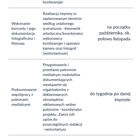
konferansjer
Realizacja imprezy w
zaplanowanym terminie
Wykonanie
według ustalonego
na początku
koncertu i jego
scenariusza - kierownik
pażdziernika, ok.
dokumentacja
artystyczny/koordynator,
fotograficzna i
wykonawcy,
połowy listopada
filmowa
konferansjer i operator
kamery oraz fotograf
[wolontariusze]
Przygotowanie i
przesłanie patronom
medialnym materiałów
dokumentujących
wywiązanie się
Podsumowanie
organizatorów z
do tygodnia po danej
współpracy z
deklarowanych
patronami
obowiązków
imprezie
medialnymi
reklamowych wobec
patronów - koordynator
projektu. Zwrot roll-
upów do
poszczególnych redakcji
- wolontariusz