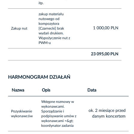
itp.
zakup materiału
nutowego od
kompozytora
1 000,00 PLN
Zakup nut
[Czarnecki] brak
wydań drukiem.
Wypożyczenie nut z
PWM-u
23 095,00 PLN
HARMONOGRAM DZIAŁAŃ
Nazwa
Opis
Data
Wstępne rozmowy w
wykonawcami.
ok. 2 miesiące przed
Pozyskiwanie
Sporządzanie i
wykonawców
podpisywanie umów z
danym koncertem
wykonawcami =&gt;
koordynator zadania