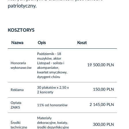
patriotyczny.
KOSZTORYS
Nazwa
Opis
Koszt
Październik - 18
muzyków, aktor
Honoraria
Listopad - solista i
19 500,00 PLN
wykonawców
akompaniator,
kwartet smyczkowy,
dyrygent chóru
30 plakatów x 2,50 x
150,00 PLN
Reklama
2 koncerty
Opłata
2 145,00 PLN
11% od honorariów
ZAIKS
Materiały
Środki
dekoracyjne, kwiaty,
300,00 PLN
techniczne
środki dezynfekcyjne