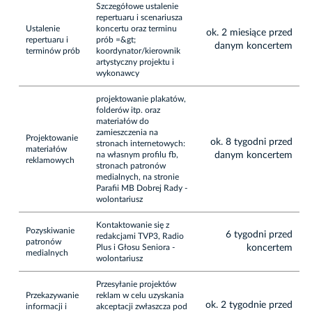
Szczegółowe ustalenie
repertuaru i scenariusza
Ustalenie
koncertu oraz terminu
ok. 2 miesiące przed
repertuaru i
prób =&gt;
danym koncertem
terminów prób
koordynator/kierownik
artystyczny projektu i
wykonawcy
projektowanie plakatów,
folderów itp. oraz
materiałów do
zamieszczenia na
Projektowanie
ok. 8 tygodni przed
stronach internetowych:
materiałów
na własnym profilu fb,
danym koncertem
reklamowych
stronach patronów
medialnych, na stronie
Parafii MB Dobrej Rady -
wolontariusz
Kontaktowanie się z
Pozyskiwanie
6 tygodni przed
redakcjami TVP3, Radio
patronów
Plus i Głosu Seniora -
koncertem
medialnych
wolontariusz
Przesyłanie projektów
Przekazywanie
reklam w celu uzyskania
ok. 2 tygodnie przed
informacji i
akceptacji zwłaszcza pod