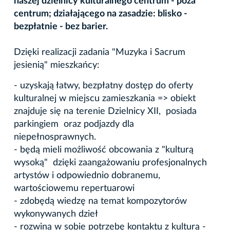
naszej dzielnicy kulturalnego centrum - poza
centrum; działającego na zasadzie: blisko -
bezpłatnie - bez barier.
Dzięki realizacji zadania "Muzyka i Sacrum
jesienią" mieszkańcy:
- uzyskają łatwy, bezpłatny dostęp do oferty
kulturalnej w miejscu zamieszkania => obiekt
znajduje się na terenie Dzielnicy XII, posiada
parkingiem oraz podjazdy dla
niepełnosprawnych.
- będą mieli możliwość obcowania z "kulturą
wysoką" dzięki zaangażowaniu profesjonalnych
artystów i odpowiednio dobranemu,
wartościowemu repertuarowi
- zdobędą wiedzę na temat kompozytorów
wykonywanych dzieł
- rozwiną w sobie potrzebę kontaktu z kulturą -