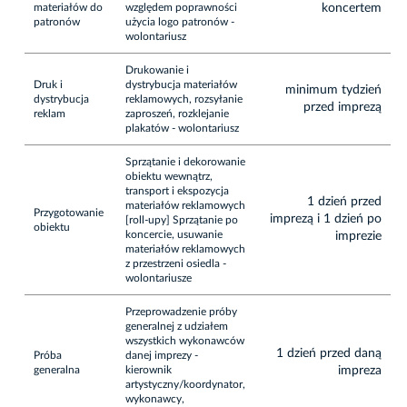
materiałów do
względem poprawności
koncertem
patronów
użycia logo patronów -
wolontariusz
Drukowanie i
Druk i
dystrybucja materiałów
minimum tydzień
dystrybucja
reklamowych, rozsyłanie
przed imprezą
reklam
zaproszeń, rozklejanie
plakatów - wolontariusz
Sprzątanie i dekorowanie
obiektu wewnątrz,
transport i ekspozycja
1 dzień przed
materiałów reklamowych
Przygotowanie
imprezą i 1 dzień po
[roll-upy] Sprzątanie po
obiektu
koncercie, usuwanie
imprezie
materiałów reklamowych
z przestrzeni osiedla -
wolontariusze
Przeprowadzenie próby
generalnej z udziałem
wszystkich wykonawców
1 dzień przed daną
Próba
danej imprezy -
generalna
kierownik
impreza
artystyczny/koordynator,
wykonawcy,