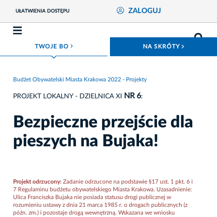
ZALOGUJ
UŁATWIENIA DOSTĘPU
ROZWIŃ MENU
ROZWIŃ
TWOJE BO
NA SKRÓTY
Budżet Obywatelski Miasta Krakowa 2022 - Projekty
NR 6
PROJEKT LOKALNY - DZIELNICA XI
:
Bezpieczne przejście dla
pieszych na Bujaka!
Projekt odrzucony:
Zadanie odrzucone na podstawie §17 ust. 1 pkt. 6 i
7 Regulaminu budżetu obywatelskiego Miasta Krakowa. Uzasadnienie:
Ulica Franciszka Bujaka nie posiada statusu drogi publicznej w
rozumieniu ustawy z dnia 21 marca 1985 r. o drogach publicznych (z
późn. zm.) i pozostaje drogą wewnętrzną. Wskazana we wniosku