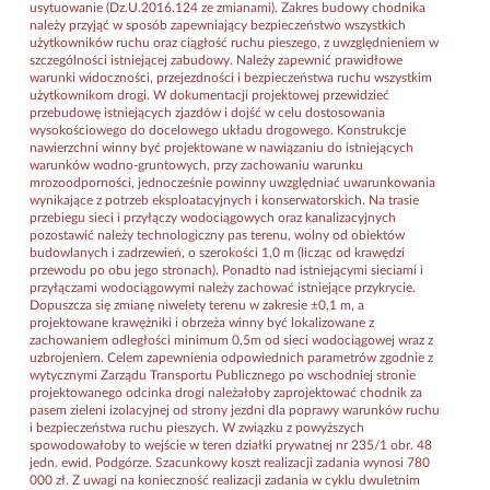
usytuowanie (Dz.U.2016.124 ze zmianami). Zakres budowy chodnika
należy przyjąć w sposób zapewniający bezpieczeństwo wszystkich
użytkowników ruchu oraz ciągłość ruchu pieszego, z uwzględnieniem w
szczególności istniejącej zabudowy. Należy zapewnić prawidłowe
warunki widoczności, przejezdności i bezpieczeństwa ruchu wszystkim
użytkownikom drogi. W dokumentacji projektowej przewidzieć
przebudowę istniejących zjazdów i dojść w celu dostosowania
wysokościowego do docelowego układu drogowego. Konstrukcje
nawierzchni winny być projektowane w nawiązaniu do istniejących
warunków wodno-gruntowych, przy zachowaniu warunku
mrozoodporności, jednocześnie powinny uwzględniać uwarunkowania
wynikające z potrzeb eksploatacyjnych i konserwatorskich. Na trasie
przebiegu sieci i przyłączy wodociągowych oraz kanalizacyjnych
pozostawić należy technologiczny pas terenu, wolny od obiektów
budowlanych i zadrzewień, o szerokości 1,0 m (licząc od krawędzi
przewodu po obu jego stronach). Ponadto nad istniejącymi sieciami i
przyłączami wodociągowymi należy zachować istniejące przykrycie.
Dopuszcza się zmianę niwelety terenu w zakresie ±0,1 m, a
projektowane krawężniki i obrzeża winny być lokalizowane z
zachowaniem odległości minimum 0,5m od sieci wodociągowej wraz z
uzbrojeniem. Celem zapewnienia odpowiednich parametrów zgodnie z
wytycznymi Zarządu Transportu Publicznego po wschodniej stronie
projektowanego odcinka drogi należałoby zaprojektować chodnik za
pasem zieleni izolacyjnej od strony jezdni dla poprawy warunków ruchu
i bezpieczeństwa ruchu pieszych. W związku z powyższych
spowodowałoby to wejście w teren działki prywatnej nr 235/1 obr. 48
jedn. ewid. Podgórze. Szacunkowy koszt realizacji zadania wynosi 780
000 zł. Z uwagi na konieczność realizacji zadania w cyklu dwuletnim