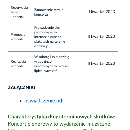
Rezerwacja
Zamówienie terminu
I kwartał 2023
terminu
koncertu
koncertu
Prowadzenie akcji
promocyjnej w
Promocja
II kwartał 2023
internecie oraz na
koncertu
plakatach na terenie
dzielnicy
W sobotę lub niedzielę
Realizacja
w godzinach
III kwartał 2023
koncertu
wieczornych w okresie
lipiec- wrzesień
ZAŁĄCZNIKI
oswiadczenie.pdf
Charakterystyka długoterminowych skutków:
Koncert plenerowy to wydarzenie muzyczne,