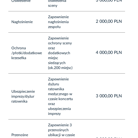
3 000,00 PLN
Oświetlenie
oświetlenia
sceny
Zapewnienie
2 000,00 PLN
Nagłośnienie
nagłośnienia
zespołu
Zapewnienie
ochrony sceny
Ochrona
oraz
4 000,00 PLN
/płotki/dodatkowe
dodatkowych
krzesełka
miejsc
siedzących
(ok.200 miejsc)
Zapewnienie
dyżuru
ratownika
Ubezpieczenie
medycznego w
3 000,00 PLN
imprezy/dyżur
czasie koncertu
ratownika
oraz
ubezpieczenia
imprezy
Zapewnienie 3
przenośnych
Przenośne
ubikacji w czasie