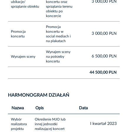
3 000,00 PLN
ubikacje/
koncertu oraz
sprzątanie obiektu
sprzątania terenu
obiektu po
koncercie
Promocja
Promocja
koncertu w
3 000,00 PLN
koncertu
social mediach i
na plakatach
Wynajem sceny
6 500,00 PLN
Wynajem sceny
na potrzeby
koncertu
44 500,00 PLN
HARMONOGRAM DZIAŁAŃ
Nazwa
Opis
Data
Wybór
Określenie MJO lub
I kwartał 2023
realizatora
innej jednostki
projektu
realizującej koncert