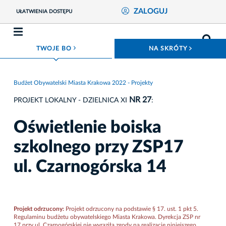
ZALOGUJ
UŁATWIENIA DOSTĘPU
ROZWIŃ MENU
ROZWIŃ
TWOJE BO
NA SKRÓTY
Budżet Obywatelski Miasta Krakowa 2022 - Projekty
NR 27
PROJEKT LOKALNY - DZIELNICA XI
:
Oświetlenie boiska
szkolnego przy ZSP17
ul. Czarnogórska 14
Projekt odrzucony:
Projekt odrzucony na podstawie § 17. ust. 1 pkt 5.
Regulaminu budżetu obywatelskiego Miasta Krakowa. Dyrekcja ZSP nr
17 przy ul. Czarnogórskiej nie wyraziła zgody na realizację niniejszego