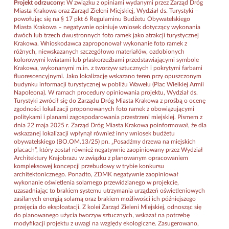
Projekt odrzucony:
W związku z opiniami wydanymi przez Zarząd Dróg
Miasta Krakowa oraz Zarząd Zieleni Miejskiej, Wydział ds. Turystyki –
powołując się na § 17 pkt 6 Regulaminu Budżetu Obywatelskiego
Miasta Krakowa – negatywnie opiniuje wniosek dotyczący wykonania
dwóch lub trzech dwustronnych foto ramek jako atrakcji turystycznej
Krakowa. Wnioskodawca zaproponował wykonanie foto ramek z
różnych, niewskazanych szczegółowo materiałów, ozdobionych
kolorowymi kwiatami lub płaskorzeźbami przedstawiającymi symbole
Krakowa, wykonanymi m.in. z tworzyw sztucznych i pokrytymi farbami
fluorescencyjnymi. Jako lokalizację wskazano teren przy opuszczonym
budynku informacji turystycznej w pobliżu Wawelu (Plac Wielkiej Armii
Napoleona). W ramach procedury opiniowania projektu, Wydział ds.
Turystyki zwrócił się do Zarządu Dróg Miasta Krakowa z prośbą o ocenę
zgodności lokalizacji proponowanych foto ramek z obowiązującymi
politykami i planami zagospodarowania przestrzeni miejskiej. Pismem z
dnia 22 maja 2025 r. Zarząd Dróg Miasta Krakowa poinformował, że dla
wskazanej lokalizacji wpłynął również inny wniosek budżetu
obywatelskiego (BO.OM.13/25) pn. „Posadźmy drzewa na miejskich
placach”, który został również negatywnie zaopiniowany przez Wydział
Architektury Krajobrazu w związku z planowanym opracowaniem
kompleksowej koncepcji przebudowy w trybie konkursu
architektonicznego. Ponadto, ZDMK negatywnie zaopiniował
wykonanie oświetlenia solarnego przewidzianego w projekcie,
uzasadniając to brakiem systemu utrzymania urządzeń oświetleniowych
zasilanych energią solarną oraz brakiem możliwości ich późniejszego
przejęcia do eksploatacji. Z kolei Zarząd Zieleni Miejskiej, odnosząc się
do planowanego użycia tworzyw sztucznych, wskazał na potrzebę
modyfikacji projektu z uwagi na względy ekologiczne. Zasugerowano,