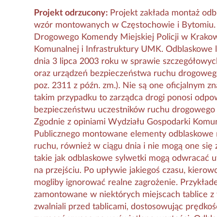
Projekt odrzucony:
Projekt zakłada montaż odb
wzór montowanych w Częstochowie i Bytomiu. 
Drogowego Komendy Miejskiej Policji w Krakow
Komunalnej i Infrastruktury UMK. Odblaskowe lu
dnia 3 lipca 2003 roku w sprawie szczegółowy
oraz urządzeń bezpieczeństwa ruchu drogowego 
poz. 2311 z późn. zm.). Nie są one oficjalnym
takim przypadku to zarządca drogi ponosi odpo
bezpieczeństwu uczestników ruchu drogowego 
Zgodnie z opiniami Wydziału Gospodarki Komuna
Publicznego montowane elementy odblaskowe n
ruchu, również w ciągu dnia i nie mogą one się 
takie jak odblaskowe sylwetki mogą odwracać 
na przejściu. Po upływie jakiegoś czasu, kiero
mogliby ignorować realne zagrożenie. Przykła
zamontowane w niektórych miejscach tablice z
zwalniali przed tablicami, dostosowując prędko