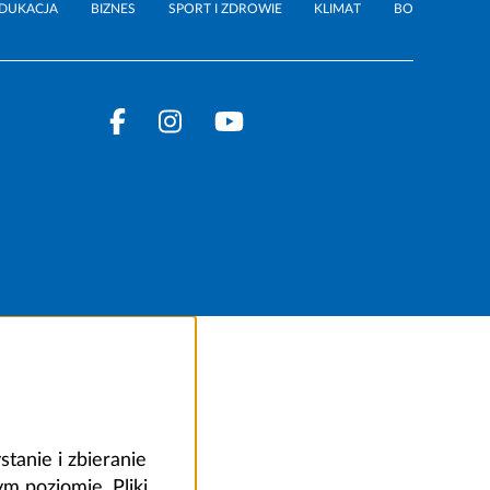
DUKACJA
BIZNES
SPORT I ZDROWIE
KLIMAT
BO
anie i zbieranie
 poziomie. Pliki