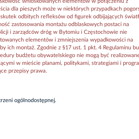
askowość wnioskowanych elementów w połączeniu z
ścia dla pieszych może w niektórych przypadkach pogor
skutek odbitych refleksów od figurek odbijających światł
ność zastosowania montażu odblaskowych postaci na
licji i zarządców dróg w Bytomiu i Częstochowie nie
ntowanych elementów i zmniejszenia wypadkowości na
oby ich montaż. Zgodnie z §17 ust. 1 pkt. 4 Regulaminu b
edury budżetu obywatelskiego nie mogą być realizowan
jącymi w mieście planami, politykami, strategiami i progr
ące przepisy prawa.
trzeni ogólnodostępnej.