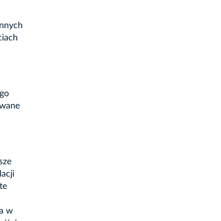
innych
ciach
ego
towane
sze
acji
te
ia w