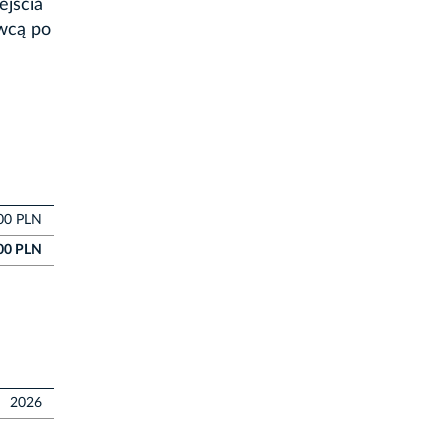
ejścia
awcą po
00 PLN
00 PLN
2026