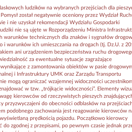
laskowych ludzików na wybranych przejściach dla pieszy
Pomysł został negatywnie oceniony przez Wydział Ruch
ie i nie uzyskał rekomendacji Wydziału Gospodarki
dziki nie są ujęte w Rozporządzeniu Ministra Infrastrukt
ch warunków technicznych dla znaków i sygnałów drogo
i warunków ich umieszczania na drogach (tj. Dz.U. z 201
 znakiem ani urządzeniem bezpieczeństwa ruchu drogowe
wiedzialność za ewentualne sytuacje zagrażające
wynikające z zamontowania obiektów w pasie drogowym
lnej i Infrastruktury UMK oraz Zarządu Transportu
ie mogą ograniczać wzajemnej widoczności uczestniko
znajdować w tzw. „trójkącie widoczności”. Elementy wizu
uwagę kierowców od rzeczywistych pieszych znajdujących
wcy przyzwyczajeni do obecności odblasków na przejściac
dem podobnego zachowania jest reagowanie kierowców n
 wyświetlaną prędkością pojazdu. Początkowo kierowcy
ść do zgodnej z przepisami, po pewnym czasie jednak prze