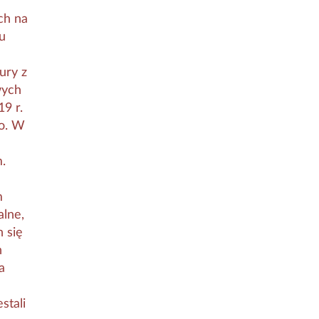
ch na
u
ury z
wych
9 r.
go. W
.
m
alne,
 się
h
a
stali