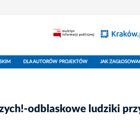
SKIM
DLA AUTORÓW PROJEKTÓW
JAK ZAGŁOSOWA
szych!-odblaskowe ludziki prz