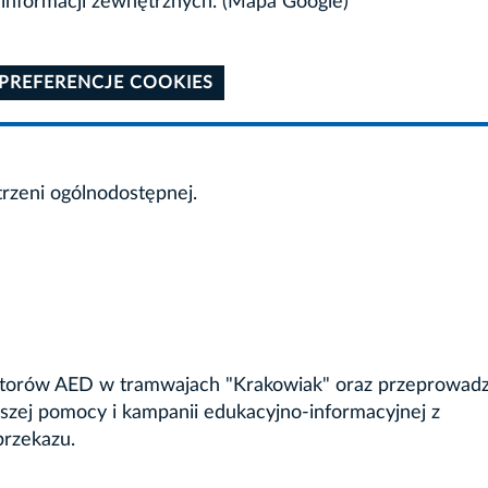
informacji zewnętrznych. (Mapa Google)
 PREFERENCJE COOKIES
trzeni ogólnodostępnej.
ylatorów AED w tramwajach "Krakowiak" oraz przeprowad
wszej pomocy i kampanii edukacyjno-informacyjnej z
rzekazu.