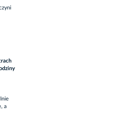
czyni
trach
odziny
lnie
, a