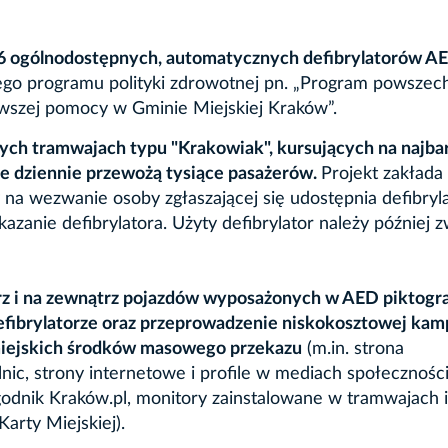
36 ogólnodostępnych, automatycznych defibrylatorów A
go programu polityki zdrowotnej pn. „Program powszec
erwszej pomocy w Gminie Miejskiej Kraków”.
ych tramwajach typu "Krakowiak", kursujących na najbar
tóre dziennie przewożą tysiące pasażerów.
Projekt zakłada
na wezwanie osoby zgłaszającej się udostępnia defibryla
azanie defibrylatora. Użyty defibrylator należy później 
rz i na zewnątrz pojazdów wyposażonych w AED piktogr
efibrylatorze oraz przeprowadzenie niskokosztowej kam
miejskich środków masowego przekazu
(m.in. strona
nic, strony internetowe i profile w mediach społecznoś
ygodnik Kraków.pl, monitory zainstalowane w tramwajach i
arty Miejskiej).