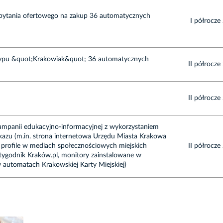
pytania ofertowego na zakup 36 automatycznych
I półrocze 
ypu &quot;Krakowiak&quot; 36 automatycznych
II półrocze
II półrocze
ampanii edukacyjno-informacyjnej z wykorzystaniem
azu (m.in. strona internetowa Urzędu Miasta Krakowa
 i profile w mediach społecznościowych miejskich
II półrocze
utygodnik Kraków.pl, monitory zainstalowane w
 automatach Krakowskiej Karty Miejskiej)