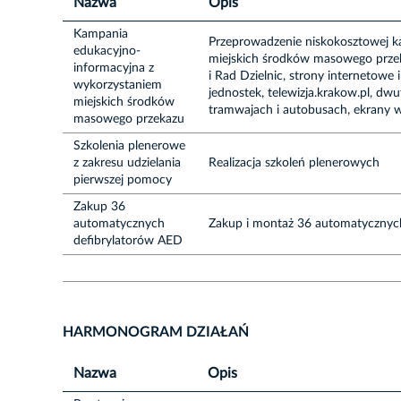
Nazwa
Opis
Kampania
Przeprowadzenie niskokosztowej k
edukacyjno-
miejskich środków masowego przek
informacyjna z
i Rad Dzielnic, strony internetowe
wykorzystaniem
jednostek, telewizja.krakow.pl, d
miejskich środków
tramwajach i autobusach, ekrany w
masowego przekazu
Szkolenia plenerowe
z zakresu udzielania
Realizacja szkoleń plenerowych
pierwszej pomocy
Zakup 36
automatycznych
Zakup i montaż 36 automatycznyc
defibrylatorów AED
HARMONOGRAM DZIAŁAŃ
Nazwa
Opis