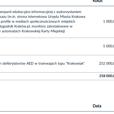
Koszt
ampanii edukacyjno-informacyjnej z wykorzystaniem
azu (m.in. strona internetowa Urzędu Miasta Krakowa
 i profile w mediach społecznościowych miejskich
1 000,
wutygodnik Kraków.pl, monitory zainstalowane w
 automatach Krakowskiej Karty Miejskiej)
5 000,
h defibrylatorów AED w tramwajach typu "Krakowiak"
252 000,
258 000,
Data