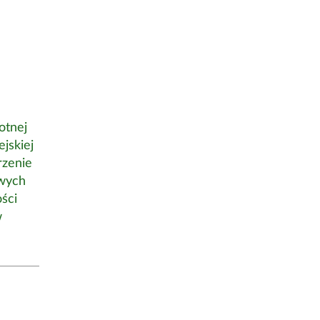
otnej
jskiej
rzenie
owych
ści
w