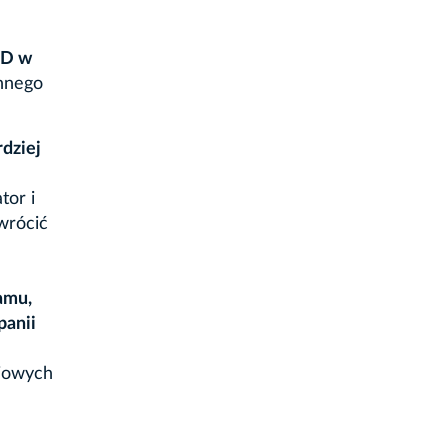
ED w
hnego
dziej
tor i
zwrócić
amu,
panii
ciowych