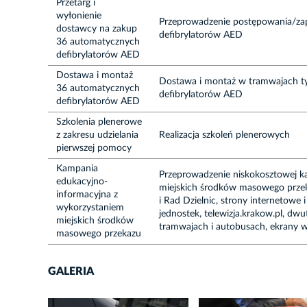
Przetarg i
wyłonienie
Przeprowadzenie postępowania/za
dostawcy na zakup
defibrylatorów AED
36 automatycznych
defibrylatorów AED
Dostawa i montaż
Dostawa i montaż w tramwajach t
36 automatycznych
defibrylatorów AED
defibrylatorów AED
Szkolenia plenerowe
z zakresu udzielania
Realizacja szkoleń plenerowych
pierwszej pomocy
Kampania
Przeprowadzenie niskokosztowej k
edukacyjno-
miejskich środków masowego przek
informacyjna z
i Rad Dzielnic, strony internetowe
wykorzystaniem
jednostek, telewizja.krakow.pl, dw
miejskich środków
tramwajach i autobusach, ekrany w
masowego przekazu
GALERIA