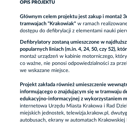
OPIS PROJEKTU
Głównym celem projektu jest zakup i montaż 
tramwajach "Krakowiak"
w ramach realizowane
dostępu do defibrylacji z elementami nauki pi
Defibrylatory zostaną umieszczone w najdłuższ
popularnych liniach (m.in. 4, 24, 50, czy 52), k
montaż urządzeń w kabinie motorniczego, który 
co ważne, nie ponosi odpowiedzialności za przek
we wskazane miejsce.
Projekt zakłada również umieszczenie wewnąt
informującego o znajdującym się w tramwaju d
edukacyjno-informacyjnej z wykorzystaniem 
internetowa Urzędu Miasta Krakowa i Rad Dziel
miejskich jednostek, telewizja.krakow.pl, dwut
autobusach, ekrany w automatach Krakowskiej K