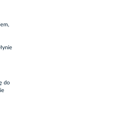
iem,
łynie
ę do
ie