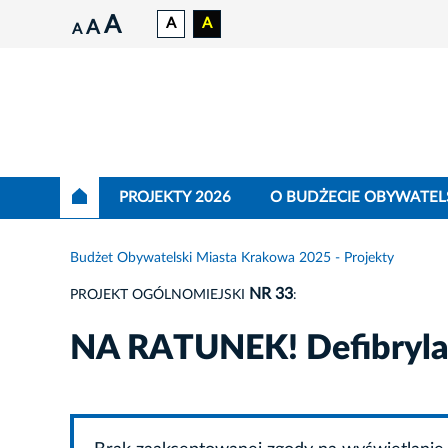
A
A
A
A
A
PROJEKTY 2026
O BUDŻECIE OBYWATEL
Budżet Obywatelski Miasta Krakowa 2025 - Projekty
NR 33
PROJEKT OGÓLNOMIEJSKI
:
NA RATUNEK! Defibryla