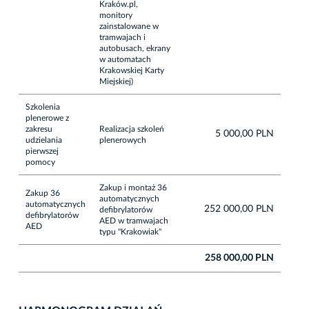
Kraków.pl,
monitory
zainstalowane w
tramwajach i
autobusach, ekrany
w automatach
Krakowskiej Karty
Miejskiej)
Szkolenia
plenerowe z
zakresu
Realizacja szkoleń
5 000,00 PLN
udzielania
plenerowych
pierwszej
pomocy
Zakup i montaż 36
Zakup 36
automatycznych
automatycznych
252 000,00 PLN
defibrylatorów
defibrylatorów
AED w tramwajach
AED
typu "Krakowiak"
258 000,00 PLN