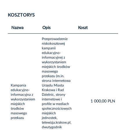
KOSZTORYS
Nazwa
Opis
Koszt
Przeprowadzenie
niskokosztowej
kampanii
edukacyjno-
informacyjnej z
wykorzystaniem
miejskich środków
masowego
przekazu (m.in.
strona internetowa
Kampania
Urzędu Miasta
edukacyjno-
Krakowa i Rad
informacyjna z
Dzielnic, strony
wykorzystaniem
internetowe i
1 000,00 PLN
miejskich
profile w mediach
środków
społecznościowych
masowego
miejskich
przekazu
jednostek,
telewizja.krakow.pl,
dwutygodnik