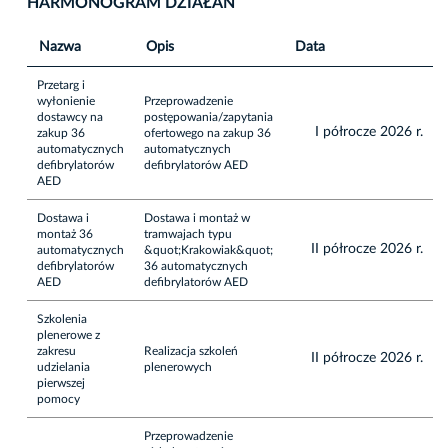
HARMONOGRAM DZIAŁAŃ
Nazwa
Opis
Data
Przetarg i
wyłonienie
Przeprowadzenie
dostawcy na
postępowania/zapytania
I półrocze 2026 r.
zakup 36
ofertowego na zakup 36
automatycznych
automatycznych
defibrylatorów
defibrylatorów AED
AED
Dostawa i
Dostawa i montaż w
montaż 36
tramwajach typu
II półrocze 2026 r.
automatycznych
&quot;Krakowiak&quot;
defibrylatorów
36 automatycznych
AED
defibrylatorów AED
Szkolenia
plenerowe z
zakresu
Realizacja szkoleń
II półrocze 2026 r.
udzielania
plenerowych
pierwszej
pomocy
Przeprowadzenie