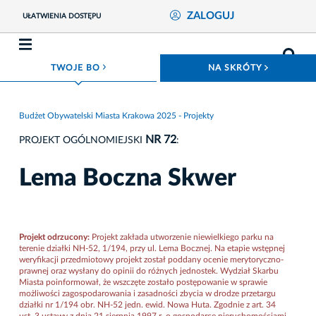
ZALOGUJ
UŁATWIENIA DOSTĘPU
ROZWIŃ MENU
ROZWIŃ
TWOJE BO
NA SKRÓTY
Budżet Obywatelski Miasta Krakowa 2025 - Projekty
NR 72
PROJEKT OGÓLNOMIEJSKI
:
Lema Boczna Skwer
Projekt odrzucony:
Projekt zakłada utworzenie niewielkiego parku na
terenie działki NH-52, 1/194, przy ul. Lema Bocznej. Na etapie wstępnej
weryfikacji przedmiotowy projekt został poddany ocenie merytoryczno-
prawnej oraz wysłany do opinii do różnych jednostek. Wydział Skarbu
Miasta poinformował, że wszczęte zostało postępowanie w sprawie
możliwości zagospodarowania i zasadności zbycia w drodze przetargu
działki nr 1/194 obr. NH-52 jedn. ewid. Nowa Huta. Zgodnie z art. 34
ust. 3 ustawy z dnia 21 sierpnia 1997 r. o gospodarce nieruchomościami