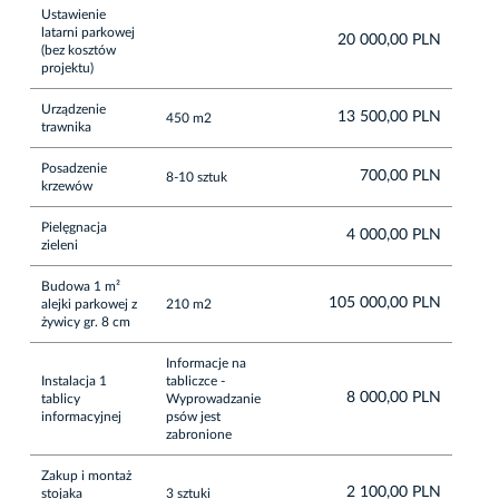
Ustawienie
latarni parkowej
20 000,00 PLN
(bez kosztów
projektu)
Urządzenie
13 500,00 PLN
450 m2
trawnika
Posadzenie
700,00 PLN
8-10 sztuk
krzewów
Pielęgnacja
4 000,00 PLN
zieleni
Budowa 1 m²
105 000,00 PLN
alejki parkowej z
210 m2
żywicy gr. 8 cm
Informacje na
Instalacja 1
tabliczce -
8 000,00 PLN
tablicy
Wyprowadzanie
informacyjnej
psów jest
zabronione
Zakup i montaż
2 100,00 PLN
stojaka
3 sztuki