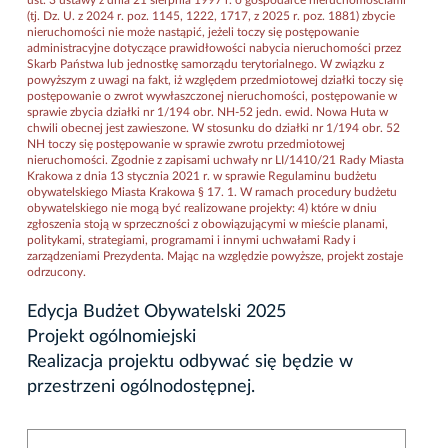
(tj. Dz. U. z 2024 r. poz. 1145, 1222, 1717, z 2025 r. poz. 1881) zbycie
nieruchomości nie może nastąpić, jeżeli toczy się postępowanie
administracyjne dotyczące prawidłowości nabycia nieruchomości przez
Skarb Państwa lub jednostkę samorządu terytorialnego. W związku z
powyższym z uwagi na fakt, iż względem przedmiotowej działki toczy się
postępowanie o zwrot wywłaszczonej nieruchomości, postępowanie w
sprawie zbycia działki nr 1/194 obr. NH-52 jedn. ewid. Nowa Huta w
chwili obecnej jest zawieszone. W stosunku do działki nr 1/194 obr. 52
NH toczy się postępowanie w sprawie zwrotu przedmiotowej
nieruchomości. Zgodnie z zapisami uchwały nr LI/1410/21 Rady Miasta
Krakowa z dnia 13 stycznia 2021 r. w sprawie Regulaminu budżetu
obywatelskiego Miasta Krakowa § 17. 1. W ramach procedury budżetu
obywatelskiego nie mogą być realizowane projekty: 4) które w dniu
zgłoszenia stoją w sprzeczności z obowiązującymi w mieście planami,
politykami, strategiami, programami i innymi uchwałami Rady i
zarządzeniami Prezydenta. Mając na względzie powyższe, projekt zostaje
odrzucony.
Edycja Budżet Obywatelski 2025
Projekt ogólnomiejski
Realizacja projektu odbywać się będzie w
przestrzeni ogólnodostępnej.