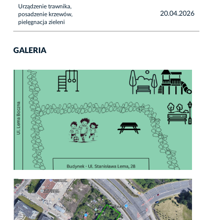
Urządzenie trawnika,
20.04.2026
posadzenie krzewów,
pielęgnacja zieleni
GALERIA