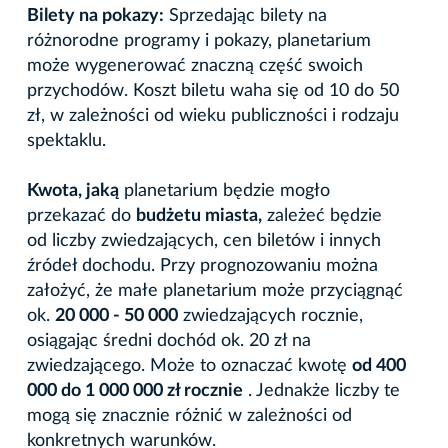
Bilety na pokazy:
Sprzedając bilety na
różnorodne programy i pokazy, planetarium
może wygenerować znaczną część swoich
przychodów. Koszt biletu waha się od 10 do 50
zł, w zależności od wieku publiczności i rodzaju
spektaklu.
Kwota, jaką
planetarium będzie mogło
przekazać do
budżetu miasta,
zależeć będzie
od liczby zwiedzających, cen biletów i innych
źródeł dochodu. Przy prognozowaniu można
założyć, że małe planetarium może przyciągnąć
ok.
20 000 - 50 000
zwiedzających rocznie,
osiągając średni dochód ok. 20 zł na
zwiedzającego. Może to oznaczać kwotę
od 400
000 do 1 000 000 zł rocznie
. Jednakże liczby te
mogą się znacznie różnić w zależności od
konkretnych warunków.