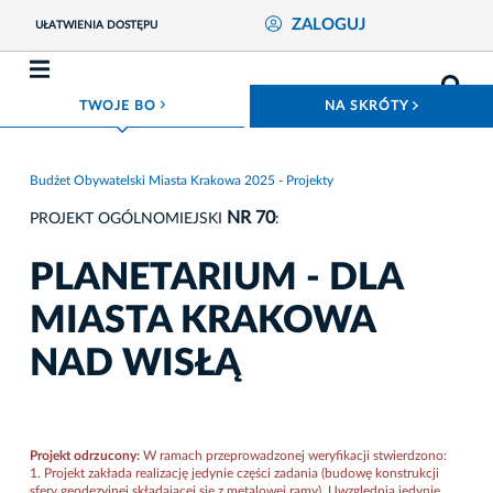
ZALOGUJ
UŁATWIENIA DOSTĘPU
ROZWIŃ MENU
ROZWIŃ
TWOJE BO
NA SKRÓTY
Budżet Obywatelski Miasta Krakowa 2025 - Projekty
NR 70
PROJEKT OGÓLNOMIEJSKI
:
PLANETARIUM - DLA
MIASTA KRAKOWA
NAD WISŁĄ
Projekt odrzucony:
W ramach przeprowadzonej weryfikacji stwierdzono:
1. Projekt zakłada realizację jedynie części zadania (budowę konstrukcji
sfery geodezyjnej składającej się z metalowej ramy). Uwzględnia jedynie