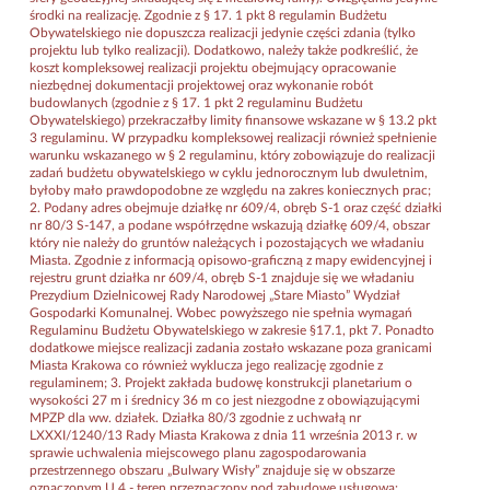
środki na realizację. Zgodnie z § 17. 1 pkt 8 regulamin Budżetu
Obywatelskiego nie dopuszcza realizacji jedynie części zdania (tylko
projektu lub tylko realizacji). Dodatkowo, należy także podkreślić, że
koszt kompleksowej realizacji projektu obejmujący opracowanie
niezbędnej dokumentacji projektowej oraz wykonanie robót
budowlanych (zgodnie z § 17. 1 pkt 2 regulaminu Budżetu
Obywatelskiego) przekraczałby limity finansowe wskazane w § 13.2 pkt
3 regulaminu. W przypadku kompleksowej realizacji również spełnienie
warunku wskazanego w § 2 regulaminu, który zobowiązuje do realizacji
zadań budżetu obywatelskiego w cyklu jednorocznym lub dwuletnim,
byłoby mało prawdopodobne ze względu na zakres koniecznych prac;
2. Podany adres obejmuje działkę nr 609/4, obręb S-1 oraz część działki
nr 80/3 S-147, a podane współrzędne wskazują działkę 609/4, obszar
który nie należy do gruntów należących i pozostających we władaniu
Miasta. Zgodnie z informacją opisowo-graficzną z mapy ewidencyjnej i
rejestru grunt działka nr 609/4, obręb S-1 znajduje się we władaniu
Prezydium Dzielnicowej Rady Narodowej „Stare Miasto” Wydział
Gospodarki Komunalnej. Wobec powyższego nie spełnia wymagań
Regulaminu Budżetu Obywatelskiego w zakresie §17.1, pkt 7. Ponadto
dodatkowe miejsce realizacji zadania zostało wskazane poza granicami
Miasta Krakowa co również wyklucza jego realizację zgodnie z
regulaminem; 3. Projekt zakłada budowę konstrukcji planetarium o
wysokości 27 m i średnicy 36 m co jest niezgodne z obowiązującymi
MPZP dla ww. działek. Działka 80/3 zgodnie z uchwałą nr
LXXXI/1240/13 Rady Miasta Krakowa z dnia 11 września 2013 r. w
sprawie uchwalenia miejscowego planu zagospodarowania
przestrzennego obszaru „Bulwary Wisły” znajduje się w obszarze
oznaczonym U.4 - teren przeznaczony pod zabudowę usługową: