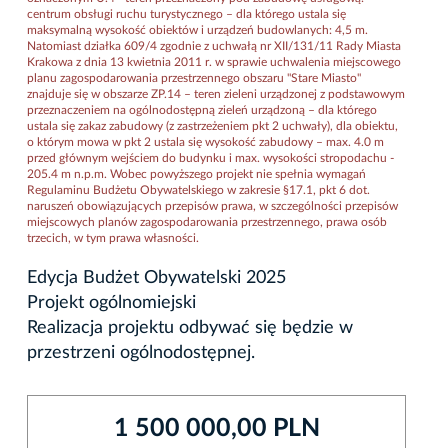
centrum obsługi ruchu turystycznego – dla którego ustala się
maksymalną wysokość obiektów i urządzeń budowlanych: 4,5 m.
Natomiast działka 609/4 zgodnie z uchwałą nr XII/131/11 Rady Miasta
Krakowa z dnia 13 kwietnia 2011 r. w sprawie uchwalenia miejscowego
planu zagospodarowania przestrzennego obszaru "Stare Miasto"
znajduje się w obszarze ZP.14 – teren zieleni urządzonej z podstawowym
przeznaczeniem na ogólnodostępną zieleń urządzoną – dla którego
ustala się zakaz zabudowy (z zastrzeżeniem pkt 2 uchwały), dla obiektu,
o którym mowa w pkt 2 ustala się wysokość zabudowy – max. 4.0 m
przed głównym wejściem do budynku i max. wysokości stropodachu -
205.4 m n.p.m. Wobec powyższego projekt nie spełnia wymagań
Regulaminu Budżetu Obywatelskiego w zakresie §17.1, pkt 6 dot.
naruszeń obowiązujących przepisów prawa, w szczególności przepisów
miejscowych planów zagospodarowania przestrzennego, prawa osób
trzecich, w tym prawa własności.
Edycja Budżet Obywatelski 2025
Projekt ogólnomiejski
Realizacja projektu odbywać się będzie w
przestrzeni ogólnodostępnej.
1 500 000,00 PLN