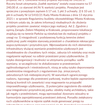
Roczny koszt utrzymania „Szafek wymiany” zostały oszacowane na 57
240,00 zł, co stanowi 64,96 % wartości projektu. Powyższe jest
sprzeczne z powyższym zapisem § 17 ust. 1 pkt 3 uchwały. 2) § 10 ust. 1
pkt 6 uchwały Nr LI/1410/21 Rady Miasta Krakowa z dnia 13 stycznia
2021 r. w sprawie Regulaminu budżetu obywatelskiego Miasta Krakowa,
w którym ustala się, że zakres informacji niezbędnych do złożenia
projektu powinien zawierać miejsce jego realizacji. Ad 2. Zgodnie z
opinią Zarządu Zieleni Miejskiej w Krakowie, proponowane lokalizacje
znajdują się na terenie Parków są niewłaściwe do realizacji projektu z
uwagi na: 1) niezgodność z podstawową funkcją terenów zieleni
publicznej: parki miejskie stanowią przestrzeń o charakterze rekreacyjno-
wypoczynkowym i przyrodniczym. Wprowadzanie do nich elementów
infrastruktury służącej wymianie przedmiotów użytkowych jest
nieadekwatne do charakteru tych miejsc, zaburza ich estetykę oraz może
negatywnie wpływać na odbiór przestrzeni przez użytkowników. 2)
ryzyko dezorganizacji i trudności w utrzymaniu porządku: szafki
wymiany, w szczególności te zlokalizowane w przestrzeniach
ogólnodostępnych i niestrzeżonych, niosą ze sobą ryzyko deponowania
przedmiotów niezgodnych z regulaminem (np. zniszczonych,
zabrudzonych lub niebezpiecznych). W warunkach ograniczonego
nadzoru, typowego dla przestrzeni parkowej, trudne będzie zapewnienie
bieżącej kontroli ich zawartości oraz reagowanie na przypadki
nieprawidłowego użytkowania., 3) potencjalne zagrożenie dla estetyki
oraz integralności przyrodniczej parku: obiekty małej architektury, takie
jak regały z przedmiotami, mogą wprowadzać dysonans wizualny w
harmonijnie zaprojektowanej przestrzeni zielonej. Ponadto zwiększony
ruch użytkowników w rejonie szafek może generować presję na
infrastrukturę parkową oraz przyczyniać się do degradacji nawierzchni