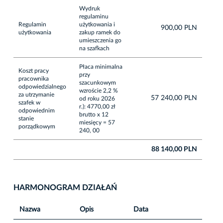
Wydruk
regulaminu
Regulamin
użytkowania i
900,00 PLN
użytkowania
zakup ramek do
umieszczenia go
na szafkach
Płaca minimalna
Koszt pracy
przy
pracownika
szacunkowym
odpowiedzialnego
wzroście 2,2 %
za utrzymanie
57 240,00 PLN
od roku 2026
szafek w
r.): 4770,00 zł
odpowiednim
brutto x 12
stanie
miesięcy = 57
porządkowym
240, 00
88 140,00 PLN
HARMONOGRAM DZIAŁAŃ
Nazwa
Opis
Data