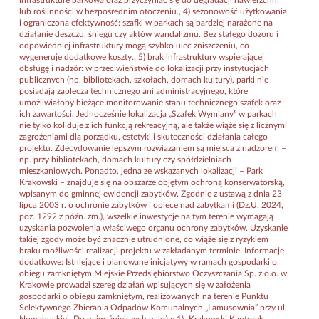
lub roślinności w bezpośrednim otoczeniu., 4) sezonowość użytkowania
i ograniczona efektywność: szafki w parkach są bardziej narażone na
działanie deszczu, śniegu czy aktów wandalizmu. Bez stałego dozoru i
odpowiedniej infrastruktury mogą szybko ulec zniszczeniu, co
wygeneruje dodatkowe koszty., 5) brak infrastruktury wspierającej
obsługę i nadzór: w przeciwieństwie do lokalizacji przy instytucjach
publicznych (np. bibliotekach, szkołach, domach kultury), parki nie
posiadają zaplecza technicznego ani administracyjnego, które
umożliwiałoby bieżące monitorowanie stanu technicznego szafek oraz
ich zawartości. Jednocześnie lokalizacja „Szafek Wymiany” w parkach
nie tylko koliduje z ich funkcją rekreacyjną, ale także wiąże się z licznymi
zagrożeniami dla porządku, estetyki i skuteczności działania całego
projektu. Zdecydowanie lepszym rozwiązaniem są miejsca z nadzorem –
np. przy bibliotekach, domach kultury czy spółdzielniach
mieszkaniowych. Ponadto, jedna ze wskazanych lokalizacji – Park
Krakowski – znajduje się na obszarze objętym ochroną konserwatorską,
wpisanym do gminnej ewidencji zabytków. Zgodnie z ustawą z dnia 23
lipca 2003 r. o ochronie zabytków i opiece nad zabytkami (Dz.U. 2024,
poz. 1292 z późn. zm.), wszelkie inwestycje na tym terenie wymagają
uzyskania pozwolenia właściwego organu ochrony zabytków. Uzyskanie
takiej zgody może być znacznie utrudnione, co wiąże się z ryzykiem
braku możliwości realizacji projektu w zakładanym terminie. Informacje
dodatkowe: Istniejące i planowane inicjatywy w ramach gospodarki o
obiegu zamkniętym Miejskie Przedsiębiorstwo Oczyszczania Sp. z o.o. w
Krakowie prowadzi szereg działań wpisujących się w założenia
gospodarki o obiegu zamkniętym, realizowanych na terenie Punktu
Selektywnego Zbierania Odpadów Komunalnych „Lamusownia” przy ul.
Nowohuckiej. Do najważniejszych należą: 1) „Krakowski Kantorek