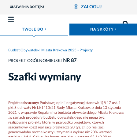
ZALOGUJ
UŁATWIENIA DOSTĘPU
ROZWIŃ MENU
ROZWIŃ
TWOJE BO
NA SKRÓTY
Budżet Obywatelski Miasta Krakowa 2025 - Projekty
NR 87
PROJEKT OGÓLNOMIEJSKI
:
Szafki wymiany
Projekt odrzucony:
Podstawę opinii negatywnej stanowi: 1) § 17 ust. 1
pkt 3 uchwały Nr LI/1410/21 Rady Miasta Krakowa z dnia 13 stycznia
2021 r. w sprawie Regulaminu budżetu obywatelskiego Miasta Krakowa:
„w ramach procedury budżetu obywatelskiego nie mogą być
realizowane projekty które, w przypadku projektów, których
szacunkowy koszt realizacji przekracza 20 tys. zł, po realizacji
generowałyby roczne koszty utrzymania wyższe niż 20% wartości
projektu. Ad 1. Całkowite koszty projektu wynoszą 88 140,00 zł.