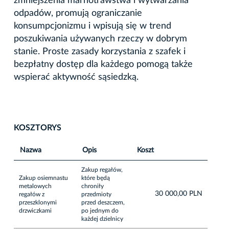
zmniejszenia marnotrawstwa i wytwarzania
odpadów, promują ograniczanie
konsumpcjonizmu i wpisują się w trend
poszukiwania używanych rzeczy w dobrym
stanie. Proste zasady korzystania z szafek i
bezpłatny dostęp dla każdego pomogą także
wspierać aktywność sąsiedzką.
KOSZTORYS
Nazwa
Opis
Koszt
Zakup regałów,
Zakup osiemnastu
które będą
metalowych
chroniły
30 000,00 PLN
regałów z
przedmioty
przeszklonymi
przed deszczem,
drzwiczkami
po jednym do
każdej dzielnicy