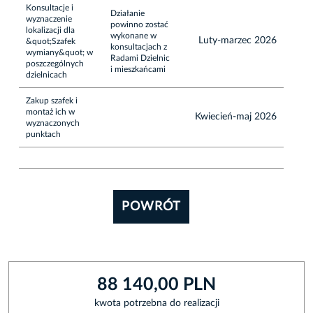
Konsultacje i
Działanie
wyznaczenie
powinno zostać
lokalizacji dla
wykonane w
Luty-marzec 2026
&quot;Szafek
konsultacjach z
wymiany&quot; w
Radami Dzielnic
poszczególnych
i mieszkańcami
dzielnicach
Zakup szafek i
montaż ich w
Kwiecień-maj 2026
wyznaczonych
punktach
POWRÓT
88 140,00 PLN
kwota potrzebna do realizacji