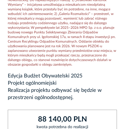
Wymiany” – inicjatywa umożliwiająca mieszkańcom nieodpłatną
wymianę książek, które przestały być im potrzebne, na inne, mogące
wzbudzić ich zainteresowanie; 2) „Galeria Rozmaitości” – przestrzeń, w
której mieszkańcy mogą pozostawić, wymienić lub zabrać różnego
rodzaju przedmioty codziennego użytku, nadające się do dalszego
wykorzystania; W perspektywie lat 2025–2026 MPO Sp. z o.o. planuje
budowę nowego Punktu Selektywnego Zbierania Odpadów
Komunalnych przy ul. Igołomskiej 17a, w ramach II etapu inwestycji pn.
Centrum Recyklingu Odpadów Komunalnych. Oddanie obiektu do
użytkowania planowane jest na rok 2026. W nowym PSZOK-u
zaplanowano utworzenie punktu wymiany przedmiotów oraz miejsca, w
którym mieszkańcy będą mogli przekazać rzeczy, przeznaczone do
dalszego obiegu, co stanowi rozwinięcie dotychczasowych działań w
obszarze gospodarki o obiegu zamkniętym.
Edycja Budżet Obywatelski 2025
Projekt ogólnomiejski
Realizacja projektu odbywać się będzie w
przestrzeni ogólnodostępnej.
88 140,00 PLN
kwota potrzebna do realizacji