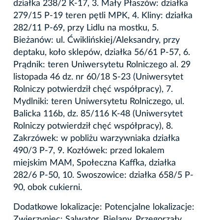
działka 238/2 K-17, 3. Mały Płaszów: działka
279/15 P-19 teren pętli MPK, 4. Kliny: działka
282/11 P-69, przy Lidlu na mostku, 5.
Bieżanów: ul. Ćwiklińskiej/Aleksandry, przy
deptaku, koło sklepów, działka 56/61 P-57, 6.
Prądnik: teren Uniwersytetu Rolniczego al. 29
listopada 46 dz. nr 60/18 S-23 (Uniwersytet
Rolniczy potwierdził chęć współpracy), 7.
Mydlniki: teren Uniwersytetu Rolniczego, ul.
Balicka 116b, dz. 85/116 K-48 (Uniwersytet
Rolniczy potwierdził chęć współpracy), 8.
Zakrzówek: w pobliżu warzywniaka działka
490/3 P-7, 9. Kozłówek: przed lokalem
miejskim MAM, Społeczna Kaffka, działka
282/6 P-50, 10. Swoszowice: działka 658/5 P-
90, obok cukierni.
Dodatkowe lokalizacje: Potencjalne lokalizacje:
Zwierzyniec: Salwator, Bielany, Przegorzały,