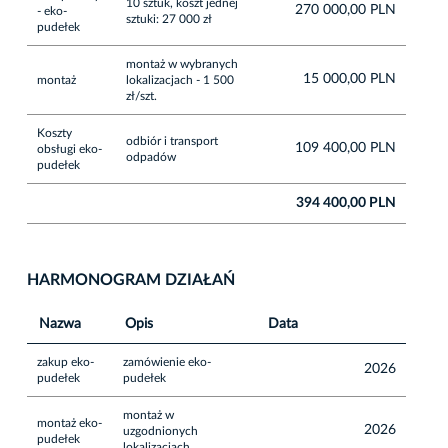
10 sztuk, koszt jednej
270 000,00 PLN
- eko-
sztuki: 27 000 zł
pudełek
montaż w wybranych
15 000,00 PLN
montaż
lokalizacjach - 1 500
zł/szt.
Koszty
odbiór i transport
109 400,00 PLN
obsługi eko-
odpadów
pudełek
394 400,00 PLN
HARMONOGRAM DZIAŁAŃ
Nazwa
Opis
Data
zakup eko-
zamówienie eko-
2026
pudełek
pudełek
montaż w
montaż eko-
2026
uzgodnionych
pudełek
lokalizacjach