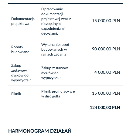
Opracowanie
dokumentacji
Dokumentacja
projektowej wraz z
15 000,00 PLN
projektowa
niezbędnymi
uzgodnieniami i
decyzjami.
Wykonanie robót
Roboty
90 000,00 PLN
budowlanych w
budowlane
ramach zadania
Zakup
Zakup zestawów
zestawów
4 000,00 PLN
dysków do
dysków do
wypożyczalni
wypożyczalni
Piknik promujący grę
15 000,00 PLN
Piknik
w disc golfa
124 000,00 PLN
HARMONOGRAM DZIAŁAŃ