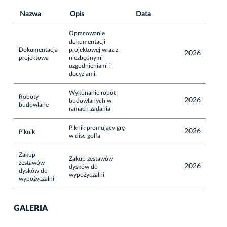
Nazwa
Opis
Data
Opracowanie
dokumentacji
Dokumentacja
projektowej wraz z
2026
projektowa
niezbędnymi
uzgodnieniami i
decyzjami.
Wykonanie robót
Roboty
2026
budowlanych w
budowlane
ramach zadania
Piknik promujący grę
2026
Piknik
w disc golfa
Zakup
Zakup zestawów
zestawów
2026
dysków do
dysków do
wypożyczalni
wypożyczalni
GALERIA