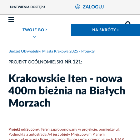
ZALOGUJ
UŁATWIENIA DOSTĘPU
ROZWIŃ MENU
ROZWIŃ
TWOJE BO
NA SKRÓTY
Budżet Obywatelski Miasta Krakowa 2025 - Projekty
NR 121
PROJEKT OGÓLNOMIEJSKI
:
Krakowskie Iten - nowa
400m bieżnia na Białych
Morzach
Projekt odrzucony:
Teren zaproponowany w projekcie, pomiędzy ul.
Podmokłą a autostradą A4 jest objęty Miejscowym Planem
zagospodarowania Przestrzennego dla obszarów przyrodniczych, ETAP