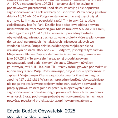
A – 107, oznaczony jako 107.ZI.1 – tereny zieleni izolacyjnej o
podstawowym przeznaczeniu pod zieleń izolacyjną i nie dopuszcza
zagospodarowania na cele rekreacyjne i sportowe. W ewidencji gruntów
działka 18/16 obr.66 – Podgórze stanowi w znacznej części użytek
gruntowy Ls III – las, w pozostałej części Tr – tereny różne, gdzie
zlokalizowany jest Psi Park. Działka jest dodatkowo objęta prawem
użytkowania na rzecz Wodociągów Miasta Krakowa S.A. do 2041 roku,
zatem zgodnie z §17 ust.1 pkt 7, w ramach procedury budżetu
obywatelskiego nie mogą być realizowane projekty które są planowane
do realizacji na gruntach nie należących i nie pozostających we
władaniu Miasta. Druga działka ewidencyjna znajdująca się na
wskazanym obszarze 18/9 obr. 66 – Podgórze, jest objęta tym samym
Miejscowym Planem Zagospodarowania Przestrzennego, oznaczona
jako 107.ZP.1 – Tereny zieleni urządzonej o podstawowym
przeznaczeniu pod parki, skwery i zieleńce. Głównym użytkiem
gruntowym jest LS III – las, oraz TR – tereny różne, głównie podmokłe w
rejonie koryta rzeki Wilgi. Podsumowując, projekt stoi w sprzeczności z
zapisami Miejscowego Plkanu zagospodarowania Przestrzennego a
zgodnie §17 ust.1 pkt 6 W ramach procedury budżetu obywatelskiego
nie mogą być realizowane projekty które: naruszałyby obowiązujące
przepisy prawa, w szczególności przepisy miejscowych planów
zagospodarowania przestrzennego, prawa osób trzecich, w tym prawa
własności; Biorąc pod uwagę potrzebę ochrony gruntów leśnych oraz
powyższe przesłanki projekt został zaopiniowany negatywnie.
Edycja Budżet Obywatelski 2025
Projekt ogólnomiejski