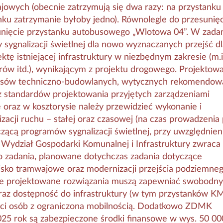
jowych (obecnie zatrzymują się dwa razy: na przystanku 
nku zatrzymanie byłoby jedno). Równolegle do przesunięc
unięcie przystanku autobusowego „Wlotowa 04”. W zada
y sygnalizacji świetlnej dla nowo wyznaczanych przejść d
ktę istniejącej infrastruktury w niezbędnym zakresie (m.i
orów itd.), wynikającym z projektu drogowego. Projektow
episów techniczno-budowlanych, wytycznych rekomendo
z standardów projektowania przyjętych zarządzeniami
raz w kosztorysie należy przewidzieć wykonanie i
acji ruchu – stałej oraz czasowej (na czas prowadzenia 
zącą programów sygnalizacji świetlnej, przy uwzględnien
ie Wydział Gospodarki Komunalnej i Infrastruktury zwraca
o zadania, planowane dotychczas zadania dotyczące
wisko tramwajowe oraz modernizacji przejścia podziemneg
ie projektowane rozwiązania muszą zapewniać swobodny
raz dostępność do infrastruktury (w tym przystanków KM
ści osób z ograniczona mobilnością. Dodatkowo ZDMK
25 rok są zabezpieczone środki finansowe w wys. 50 000