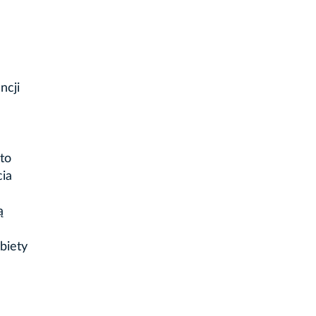
ncji
 to
cia
ą
biety