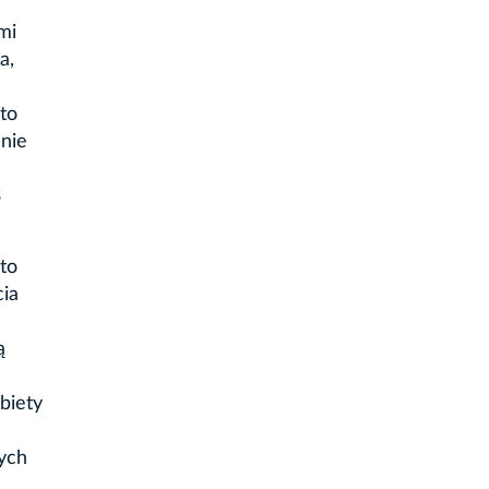
mi
a,
to
nie
3
 to
cia
ą
biety
ych