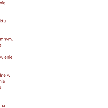
nią
a
ktu
iemnym.
e
iwienie
y
ędne w
nie
s
 na