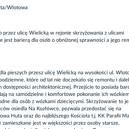
osta/Wlotowa
 przez ulicę Wielicką w rejonie skrzyżowania z ulicami
e jest barierą dla osób o obniżonej sprawności a jego re
la pieszych przesz ulicę Wielicką na wysokości ul. Wlot
podziemne, które od lat nie doczekało się remontu i dalek
dostępności architektonicznej. Przejście to posiada bar
lają na samodzielne i komfortowe pokonanie ich wózkie
odne dla osób z wózkami dziecięcymi. Skrzyżowanie to je
ców osiedla Na Kozłówce, pozwala przedostać się na
 Huta oraz do najbliższego Kościoła t.j. KK Parafii Ma
e zamieszkane jest w większości przez osoby starsze,