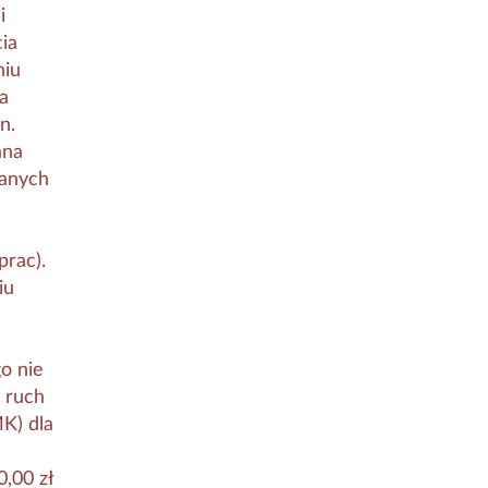
i
ia
niu
la
n.
ana
wanych
prac).
iu
o nie
 ruch
K) dla
,00 zł