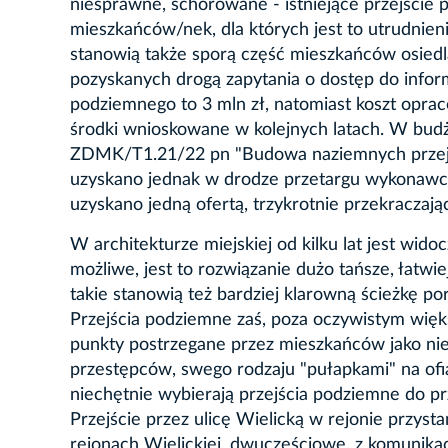
niesprawne, schorowane - istniejące przejście 
mieszkańców/nek, dla których jest to utrudnien
stanowią także sporą część mieszkańców osiedl
pozyskanych drogą zapytania o dostęp do inform
podziemnego to 3 mln zł, natomiast koszt oprac
środki wnioskowane w kolejnych latach. W bud
ZDMK/T1.21/22 pn "Budowa naziemnych przejść
uzyskano jednak w drodze przetargu wykonawc
uzyskano jedną ofertą, trzykrotnie przekracza
W architekturze miejskiej od kilku lat jest wid
możliwe, jest to rozwiązanie dużo tańsze, łatwi
takie stanowią też bardziej klarowną ścieżkę por
Przejścia podziemne zaś, poza oczywistym więk
punkty postrzegane przez mieszkańców jako nieb
przestępców, swego rodzaju "pułapkami" na ofi
niechętnie wybierają przejścia podziemne do p
Przejście przez ulicę Wielicką w rejonie przy
rejonach Wielickiej, dwuczęściowe, z komunikac