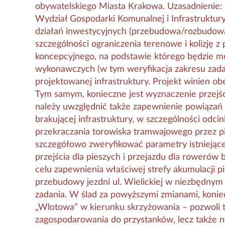
obywatelskiego Miasta Krakowa. Uzasadnienie: 
Wydział Gospodarki Komunalnej i Infrastruktury
działań inwestycyjnych (przebudowa/rozbudowa
szczególności ograniczenia terenowe i kolizję 
koncepcyjnego, na podstawie którego będzie mo
wykonawczych (w tym weryfikacja zakresu zada
projektowanej infrastruktury. Projekt winien ob
Tym samym, konieczne jest wyznaczenie przejści
należy uwzględnić także zapewnienie powiązań
brakującej infrastruktury, w szczególności odci
przekraczania torowiska tramwajowego przez p
szczegółowo zweryfikować parametry istniejącej
przejścia dla pieszych i przejazdu dla rowerów 
celu zapewnienia właściwej strefy akumulacji 
przebudowy jezdni ul. Wielickiej w niezbędnym
zadania. W ślad za powyższymi zmianami, koni
„Wlotowa” w kierunku skrzyżowania – pozwoli to 
zagospodarowania do przystanków, lecz także n