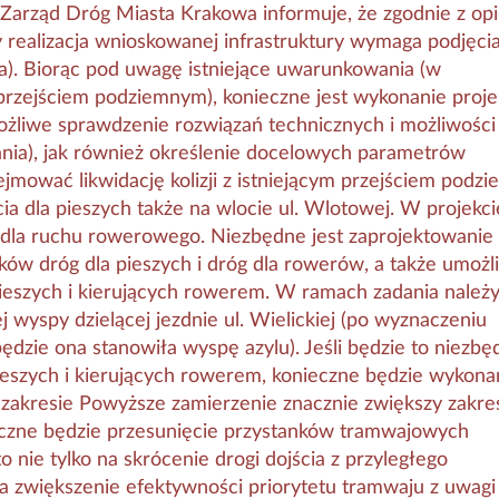
Zarząd Dróg Miasta Krakowa informuje, że zgodnie z opi
 realizacja wnioskowanej infrastruktury wymaga podjęci
). Biorąc pod uwagę istniejące uwarunkowania (w
z przejściem podziemnym), konieczne jest wykonanie proje
żliwe sprawdzenie rozwiązań technicznych i możliwości
nia), jak również określenie docelowych parametrów
ejmować likwidację kolizji z istniejącym przejściem podz
a dla pieszych także na wlocie ul. Wlotowej. W projekci
 dla ruchu rowerowego. Niezbędne jest zaprojektowanie
nków dróg dla pieszych i dróg dla rowerów, a także umożl
ieszych i kierujących rowerem. W ramach zadania należ
 wyspy dzielącej jezdnie ul. Wielickiej (po wyznaczeniu
będzie ona stanowiła wyspę azylu). Jeśli będzie to niezb
pieszych i kierujących rowerem, konieczne będzie wykona
 zakresie Powyższe zamierzenie znacznie zwiększy zakre
eczne będzie przesunięcie przystanków tramwajowych
nie tylko na skrócenie drogi dojścia z przyległego
a zwiększenie efektywności priorytetu tramwaju z uwagi