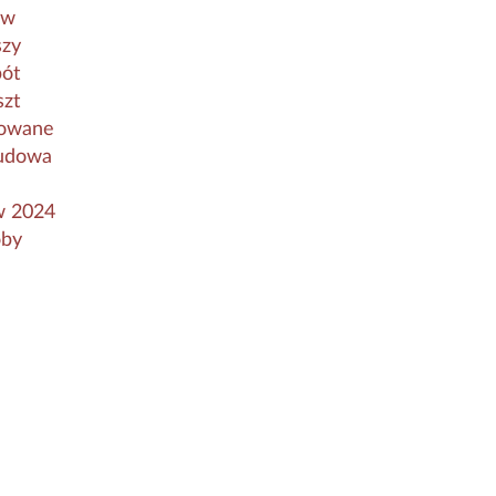
 w
szy
bót
szt
nowane
budowa
 w 2024
oby