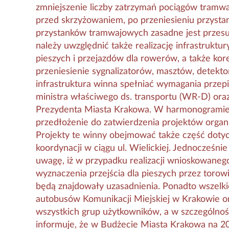
zmniejszenie liczby zatrzymań pociągów tramwa
przed skrzyżowaniem, po przeniesieniu przysta
przystanków tramwajowych zasadne jest przes
należy uwzględnić także realizację infrastruktur
pieszych i przejazdów dla rowerów, a także kore
przeniesienie sygnalizatorów, masztów, detekt
infrastruktura winna spełniać wymagania prz
ministra właściwego ds. transportu (WR-D) ora
Prezydenta Miasta Krakowa. W harmonogramie o
przedłożenie do zatwierdzenia projektów organiz
Projekty te winny obejmować także część dotyc
koordynacji w ciągu ul. Wielickiej. Jednocześn
uwagę, iż w przypadku realizacji wnioskowaneg
wyznaczenia przejścia dla pieszych przez toro
będą znajdowały uzasadnienia. Ponadto wszelk
autobusów Komunikacji Miejskiej w Krakowie o
wszystkich grup użytkowników, a w szczególno
informuje, że w Budżecie Miasta Krakowa na 20