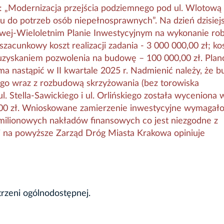
 „Modernizacja przejścia podziemnego pod ul. Wlotową
tu do potrzeb osób niepełnosprawnych”. Na dzień dzisiej
owej-Wieloletnim Planie Inwestycyjnym na wykonanie ro
cunkowy koszt realizacji zadania - 3 000 000,00 zł; ko
uzyskaniem pozwolenia na budowę – 100 000,00 zł. Pla
ma nastąpić w II kwartale 2025 r. Nadmienić należy, że 
o wraz z rozbudową skrzyżowania (bez torowiska
l. Stella-Sawickiego i ul. Orlińskiego została wyceniona
0,00 zł. Wnioskowane zamierzenie inwestycyjne wymagał
elomilionowych nakładów finansowych co jest niezgodne z
 na powyższe Zarząd Dróg Miasta Krakowa opiniuje
trzeni ogólnodostępnej.