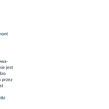
mont
owa-
ie jest
dzo
m przez
st
tki