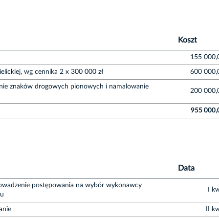
Koszt
155 000,
elickiej, wg cennika 2 x 300 000 zł
600 000,
wienie znaków drogowych pionowych i namalowanie
200 000,
955 000,
Data
owadzenie postępowania na wybór wykonawcy
I k
tu
anie
II k