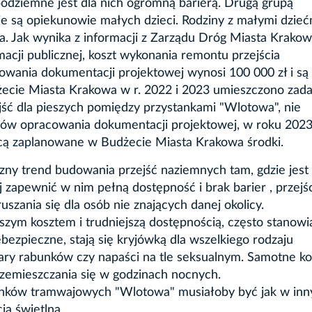
podziemne jest dla nich ogromną barierą. Drugą grupą
ie są opiekunowie małych dzieci. Rodziny z małymi dzieć
a. Jak wynika z informacji z Zarządu Dróg Miasta Krakow
acji publicznej, koszt wykonania remontu przejścia
owania dokumentacji projektowej wynosi 100 000 zł i są 
żecie Miasta Krakowa w r. 2022 i 2023 umieszczono zada
 dla pieszych pomiędzy przystankami "Wlotowa", nie
ów opracowania dokumentacji projektowej, w roku 202
jącą zaplanowane w Budżecie Miasta Krakowa środki.
oczny trend budowania przejść naziemnych tam, gdzie jest
ej zapewnić w nim pełną dostępność i brak barier , przejś
uszania się dla osób nie znających danej okolicy.
szym kosztem i trudniejszą dostępnością, często stanowi
ezpieczne, stają się kryjówką dla wszelkiego rodzaju
ary rabunków czy napaści na tle seksualnym. Samotne ko
rzemieszczania się w godzinach nocnych.
stanków tramwajowych "Wlotowa" musiałoby być jak w inn
ją świetlną.