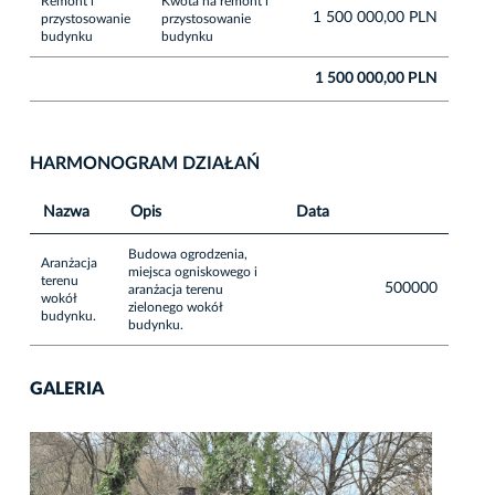
Remont i
Kwota na remont i
1 500 000,00 PLN
przystosowanie
przystosowanie
budynku
budynku
1 500 000,00 PLN
HARMONOGRAM DZIAŁAŃ
Nazwa
Opis
Data
Budowa ogrodzenia,
Aranżacja
miejsca ogniskowego i
terenu
500000
aranżacja terenu
wokół
zielonego wokół
budynku.
budynku.
GALERIA