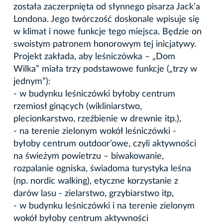
została zaczerpnięta od słynnego pisarza Jack’a
Londona. Jego twórczość doskonale wpisuje się
w klimat i nowe funkcje tego miejsca. Będzie on
swoistym patronem honorowym tej inicjatywy.
Projekt zakłada, aby leśniczówka – „Dom
Wilka” miała trzy podstawowe funkcje („trzy w
jednym”):
- w budynku leśniczówki byłoby centrum
rzemiosł ginących (wikliniarstwo,
plecionkarstwo, rzeźbienie w drewnie itp.),
- na terenie zielonym wokół leśniczówki -
byłoby centrum outdoor’owe, czyli aktywności
na świeżym powietrzu – biwakowanie,
rozpalanie ogniska, świadoma turystyka leśna
(np. nordic walking), etyczne korzystanie z
darów lasu - zielarstwo, grzybiarstwo itp,
- w budynku leśniczówki i na terenie zielonym
wokół byłoby centrum aktywności