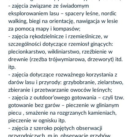
- zajęcia związane ze świadomym
eksplorowaniem lasu – spacery leśne, nordic
walking, biegi na orientację, nawigacja w lesie
za pomocą mapy i kompasów;
- zajęcia rękodzielnicze i rzemieślnicze, w
szczególności dotyczące rzemiosł ginących:
plecionkarstwo, wikliniarstwo, rzeźbienie w
drewnie (rzeźba trójwymiarowa, drzeworyt) itd.
itp.
- zajęcia dotyczące rozważnego korzystania z
darów lasu i przyrody: grzybobranie, zielarstwo,
zbieranie i przetwarzanie owoców leśnych;
- zajęcia z outdoor’owego gotowania – czyli tzw.
gotowanie bez garów – pieczenie w glinianym
piecu , smażenie na rozgrzanych kamieniach,
pieczenie w ognisku itp.
- zajęcia z szeroko pojętych obserwacji
przyrodniczych, m.in. obserwacje grzybów,