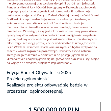
merytoryczno-prawnej oraz wysłany do opinii do różnych jednostek.
Fundacja Miejski Park i Ogród Zoologiczny w Krakowie zaopiniowała
propozycję zadania negatywnie i poinformowała, iż podtrzymuje
deklarację przejęcia od Zarządu Zieleni Miejskiej dawnej gajówki Domek
Myśliwski i przeprowadzenia jej remontu z własnych środków, w
związku z czym wydatkowanie środków z budżetu miasta jest
nieuzasadnione. Ponadto, w ocenie ww. fundacji, promowanie na
terenie Lasu Wolskiego, który jest rokrocznie odwiedzany przez kilkaset
tysięcy turystów, aktywności w postaci nauki umiejętności rozpalania
ognisk, budowy obozowisk nie jest wskazane. Osoby uczestniczące w
takich zajęciach mogą później chcieć wykorzystać te umiejętności w
Lesie Wolskim i w innych lasach komunalnych, co będzie wpływać na
znaczny wzrost zagrożenia pożarowego. Powyższy aspekt nabiera
szczególnego znaczenia w odniesieniu do postępujących zmian
klimatycznych i pojawiających się długotrwałych okresów suszy. Mając
na względzie powyższe, projekt zostaje odrzucony.
Edycja Budżet Obywatelski 2025
Projekt ogólnomiejski
Realizacja projektu odbywać się będzie w
przestrzeni ogólnodostępnej.
1 500 000,00 PLN