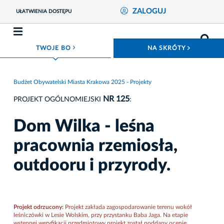
ZALOGUJ
UŁATWIENIA DOSTĘPU
ROZWIŃ MENU
ROZWIŃ
TWOJE BO
NA SKRÓTY
Budżet Obywatelski Miasta Krakowa 2025 - Projekty
NR 125
PROJEKT OGÓLNOMIEJSKI
:
Dom Wilka - leśna
pracownia rzemiosła,
outdooru i przyrody.
Projekt odrzucony:
Projekt zakłada zagospodarowanie terenu wokół
leśniczówki w Lesie Wolskim, przy przystanku Baba Jaga. Na etapie
wstępnej weryfikacji przedmiotowy projekt został poddany ocenie