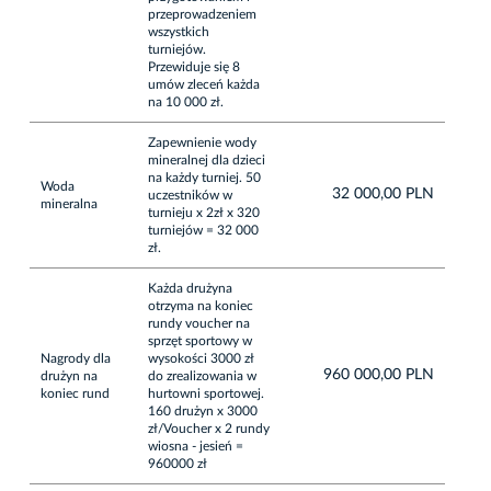
przeprowadzeniem
wszystkich
turniejów.
Przewiduje się 8
umów zleceń każda
na 10 000 zł.
Zapewnienie wody
mineralnej dla dzieci
na każdy turniej. 50
Woda
32 000,00 PLN
uczestników w
mineralna
turnieju x 2zł x 320
turniejów = 32 000
zł.
Każda drużyna
otrzyma na koniec
rundy voucher na
sprzęt sportowy w
Nagrody dla
wysokości 3000 zł
960 000,00 PLN
drużyn na
do zrealizowania w
koniec rund
hurtowni sportowej.
160 drużyn x 3000
zł/Voucher x 2 rundy
wiosna - jesień =
960000 zł