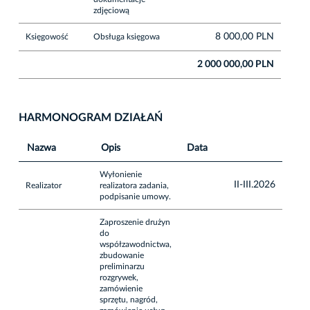
zdjęciową
8 000,00 PLN
Księgowość
Obsługa księgowa
2 000 000,00 PLN
HARMONOGRAM DZIAŁAŃ
Nazwa
Opis
Data
Wyłonienie
II-III.2026
Realizator
realizatora zadania,
podpisanie umowy.
Zaproszenie drużyn
do
współzawodnictwa,
zbudowanie
preliminarzu
rozgrywek,
zamówienie
sprzętu, nagród,