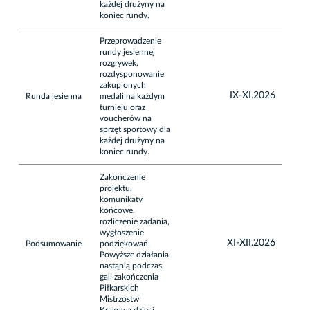
każdej drużyny na
koniec rundy.
Przeprowadzenie
rundy jesiennej
rozgrywek,
rozdysponowanie
zakupionych
IX-XI.2026
Runda jesienna
medali na każdym
turnieju oraz
voucherów na
sprzęt sportowy dla
każdej drużyny na
koniec rundy.
Zakończenie
projektu,
komunikaty
końcowe,
rozliczenie zadania,
wygłoszenie
XI-XII.2026
Podsumowanie
podziękowań.
Powyższe działania
nastąpią podczas
gali zakończenia
Piłkarskich
Mistrzostw
Krakowa dzieci .