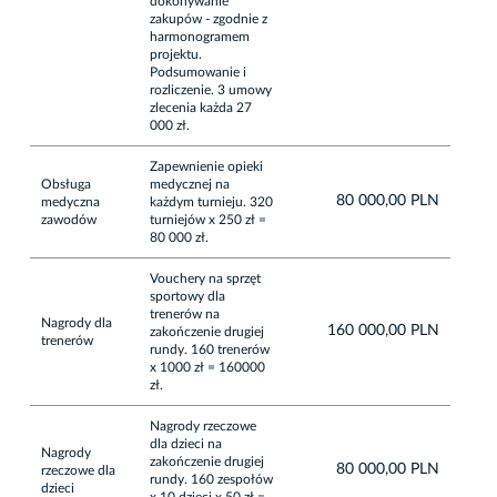
dokonywanie
zakupów - zgodnie z
harmonogramem
projektu.
Podsumowanie i
rozliczenie. 3 umowy
zlecenia każda 27
000 zł.
Zapewnienie opieki
Obsługa
medycznej na
80 000,00 PLN
medyczna
każdym turnieju. 320
zawodów
turniejów x 250 zł =
80 000 zł.
Vouchery na sprzęt
sportowy dla
trenerów na
Nagrody dla
160 000,00 PLN
zakończenie drugiej
trenerów
rundy. 160 trenerów
x 1000 zł = 160000
zł.
Nagrody rzeczowe
dla dzieci na
Nagrody
zakończenie drugiej
80 000,00 PLN
rzeczowe dla
rundy. 160 zespołów
dzieci
x 10 dzieci x 50 zł =