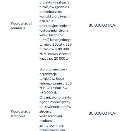
projektu - realizacja
turniejów zgodnie z
preliminarzem,
kontakt z drużynami,
działania
Koordynacja i
80 000,00 PLN
promocyjne projektu
promocja
(ogłoszenia, strona
www, facebook,
ulotki) Koszt jednego
turnieju 250 zł x 320
turniejów = 80 000
zł. 4 umowy zlecenia
każda po 20 000 zł.
Biura turniejowe -
organizacja
turniejów. Koszt
jednego turnieju 250
zł x 320 turniejów
=80 000 zł.
Organizator projektu
będzie zobowiązany
do zawierania umów
Koordynacja
zleceń z
80 000,00 PLN
terenowa
wyznaczonymi
osobami
zajmującymi się
przygotowaniem i