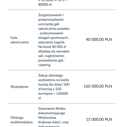
80000 zł.
Zorganizowanie i
przeprowadzenie
uroczystej gali
zakończenia projektu
- podsumowanie
Gala
zmagań sportowych ,
40 000,00 PLN
zakończenia`
wręczenie nagród.
Na koszt 40 000 zł
składają się wynajem
sali, nagłośnienie,
prowadzenie gali,
catering.
Zakup zdrowego
wyżywienia na każdy
turniej dla dzieci 500
160 000,00 PLN
Wyżywienie
zł/turniej x 320
turniejów = 160000
zł.
Stworzenie filmiku
dokumentującego
Obsługa
Mistrzostwa
15 000,00 PLN
multimiedialna
Krakowa dzieci, oraz
dokumentacje