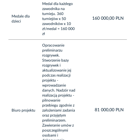
Medal dla każdego
zawodnika na
turnieju. 360
Medale dla
160 000,00 PLN
turniejów x 50
dzieci
zawodników x 10
zł/medal = 160 000
zł
Opracowanie
preliminarzu
rozgrywek.
Stworzenie bazy
rozgrywek i
aktualizowanie jej
podczas realizacji
projektu -
wprowadzanie
danych. Nadzór nad
realizacją projektu -
pilnowanie
przebiegu zgodnie z
81 000,00 PLN
Biuro projektu
założeniami zadania
oraz przyjętym
preliminarzem.
Zawieranie umów z
poszczególnymi
osobami i