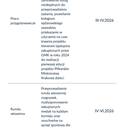
zamówienie usług
niezbędnych do
przeprowadzenia
zadania, powołanie
Prace
kolegium
III-IV.2026
przygotowawcze
sędziowskiego
zawodów,
przekazanie w
użyczenie na czas
trwania projektu
trenerom laptopów
zakupionych przez
GMK w roku 2024
do realizacji
pierwszej edycji
projektu Piłkarskie
Mistrzostwa
Krakowa dzieci.
Przeprowadzenie
rundy wiosennej
rozgrywek,
rozdysponowanie
zakupionych
Runda
IV-VI.2026
medali na każdym
wiosenna
turnieju oraz
voucherów na
sprzęt sportowy dla