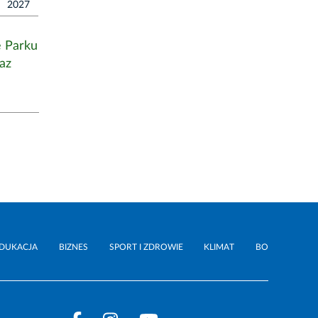
2027
e Parku
raz
DUKACJA
BIZNES
SPORT I ZDROWIE
KLIMAT
BO