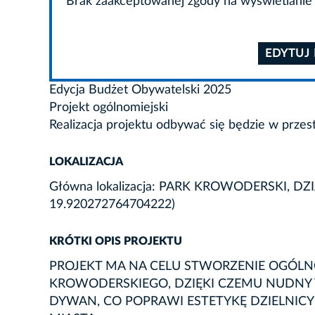
Brak zaakceptowanej zgody na wyświetlanie 
EDYTUJ
Edycja Budżet Obywatelski 2025
Projekt ogólnomiejski
Realizacja projektu odbywać się będzie w przes
LOKALIZACJA
Główna lokalizacja: PARK KROWODERSKI, DZIA
19.920272764704222)
KRÓTKI OPIS PROJEKTU
PROJEKT MA NA CELU STWORZENIE OGÓLN
KROWODERSKIEGO, DZIĘKI CZEMU NUDNY
DYWAN, CO POPRAWI ESTETYKĘ DZIELNICY