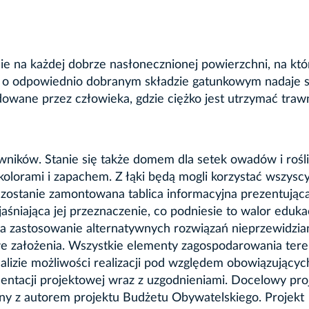
e na każdej dobrze nasłonecznionej powierzchni, na któ
a o odpowiednio dobranym składzie gatunkowym nadaje s
dowane przez człowieka, gdzie ciężko jest utrzymać trawn
awników. Stanie się także domem dla setek owadów i rośli
kolorami i zapachem. Z łąki będą mogli korzystać wszysc
 zostanie zamontowana tablica informacyjna prezentując
jaśniająca jej przeznaczenie, co podniesie to walor eduka
na zastosowanie alternatywnych rozwiązań nieprzewidzi
we założenia. Wszystkie elementy zagospodarowania tere
nalizie możliwości realizacji pod względem obowiązującyc
ntacji projektowej wraz z uzgodnieniami. Docelowy pro
ny z autorem projektu Budżetu Obywatelskiego. Projekt