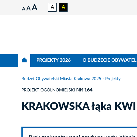
A
A
A
A
A
PROJEKTY 2026
O BUDŻECIE OBYWATEL
Budżet Obywatelski Miasta Krakowa 2025 - Projekty
NR 164
PROJEKT OGÓLNOMIEJSKI
:
KRAKOWSKA łąka KW