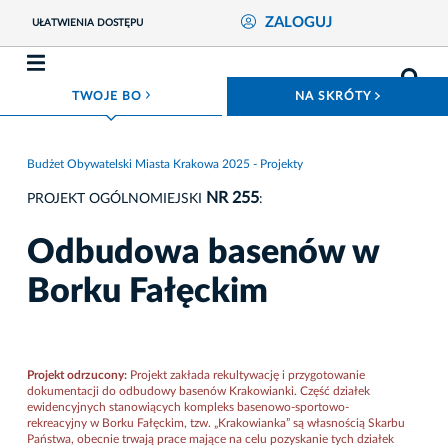
ZALOGUJ
UŁATWIENIA DOSTĘPU
ROZWIŃ MENU
ROZWIŃ
TWOJE BO
NA SKRÓTY
Budżet Obywatelski Miasta Krakowa 2025 - Projekty
NR 255
PROJEKT OGÓLNOMIEJSKI
:
Odbudowa basenów w
Borku Fałęckim
Projekt odrzucony:
Projekt zakłada rekultywację i przygotowanie
dokumentacji do odbudowy basenów Krakowianki. Część działek
ewidencyjnych stanowiących kompleks basenowo-sportowo-
rekreacyjny w Borku Fałęckim, tzw. „Krakowianka” są własnością Skarbu
Państwa, obecnie trwają prace mające na celu pozyskanie tych działek