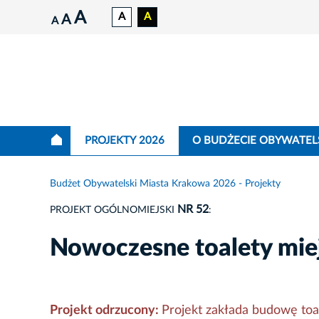
A
A
A
A
A
PROJEKTY 2026
O BUDŻECIE OBYWATEL
Budżet Obywatelski Miasta Krakowa 2026 - Projekty
NR 52
PROJEKT OGÓLNOMIEJSKI
:
Nowoczesne toalety mie
Projekt odrzucony:
Projekt zakłada budowę toal