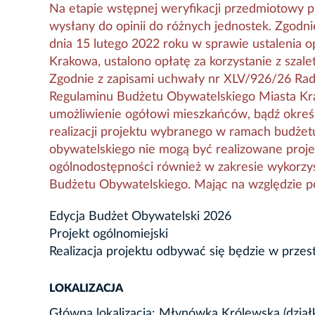
Na etapie wstępnej weryfikacji przedmiotowy p
wysłany do opinii do różnych jednostek. Zgodn
dnia 15 lutego 2022 roku w sprawie ustalenia op
Krakowa, ustalono opłatę za korzystanie z szal
Zgodnie z zapisami uchwały nr XLV/926/26 Rady
Regulaminu Budżetu Obywatelskiego Miasta Kra
umożliwienie ogółowi mieszkańców, bądź okreś
realizacji projektu wybranego w ramach budżet
obywatelskiego nie mogą być realizowane projek
ogólnodostępności również w zakresie wykorzy
Budżetu Obywatelskiego. Mając na względzie po
Edycja Budżet Obywatelski 2026
Projekt ogólnomiejski
Realizacja projektu odbywać się będzie w przes
LOKALIZACJA
Główna lokalizacja: Młynówka Królewska (działk