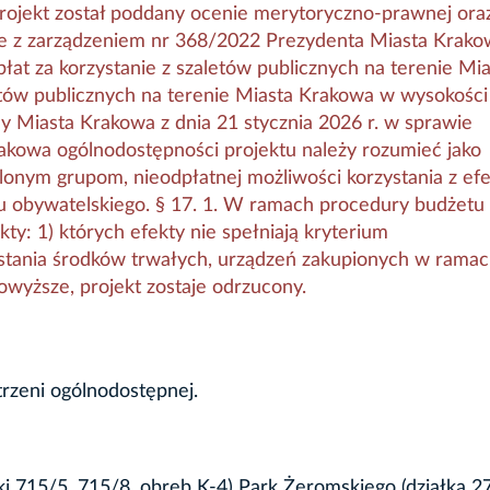
rojekt został poddany ocenie merytoryczno-prawnej ora
ie z zarządzeniem nr 368/2022 Prezydenta Miasta Krako
łat za korzystanie z szaletów publicznych na terenie Mia
etów publicznych na terenie Miasta Krakowa w wysokości 
 Miasta Krakowa z dnia 21 stycznia 2026 r. w sprawie
kowa ogólnodostępności projektu należy rozumieć jako
lonym grupom, nieodpłatnej możliwości korzystania z ef
u obywatelskiego. § 17. 1. W ramach procedury budżetu
ty: 1) których efekty nie spełniają kryterium
stania środków trwałych, urządzeń zakupionych w rama
wyższe, projekt zostaje odrzucony.
trzeni ogólnodostępnej.
i 715/5, 715/8, obręb K-4) Park Żeromskiego (działka 2