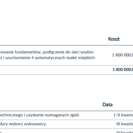
Koszt
owanie fundamentów, podłączenie do sieci wodno-
1 800 000,
taż i uruchomienie 4 automatycznych toalet miejskich.
1 800 000
Data
technicznego i uzyskanie wymaganych zgód.
I–II kwart
edury wyboru wykonawcy.
III kwart