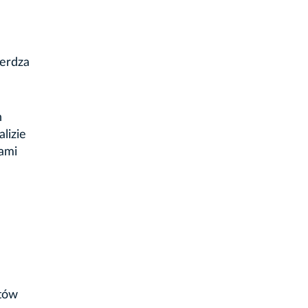
ierdza
h
lizie
ami
stów