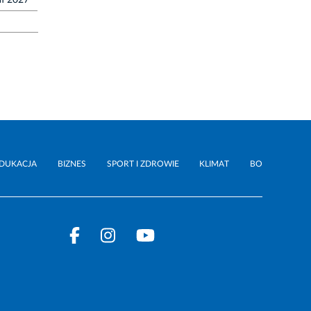
ał 2027
DUKACJA
BIZNES
SPORT I ZDROWIE
KLIMAT
BO