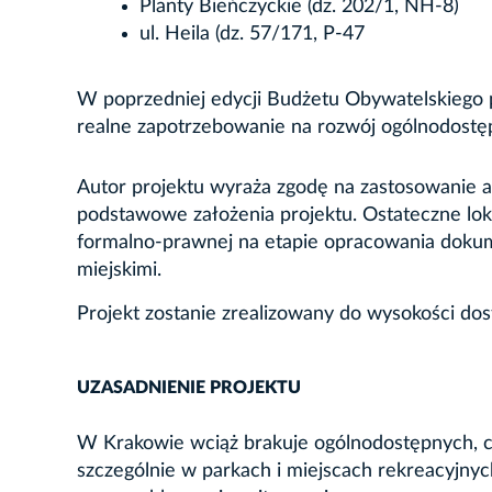
Planty Bieńczyckie (dz. 202/1, NH-8)
ul. Heila (dz. 57/171, P-47
W poprzedniej edycji Budżetu Obywatelskiego 
realne zapotrzebowanie na rozwój ogólnodostępn
Autor projektu wyraża zgodę na zastosowanie a
podstawowe założenia projektu. Ostateczne loka
formalno-prawnej na etapie opracowania dokum
miejskimi.
Projekt zostanie zrealizowany do wysokości do
UZASADNIENIE PROJEKTU
W Krakowie wciąż brakuje ogólnodostępnych, cz
szczególnie w parkach i miejscach rekreacyjny