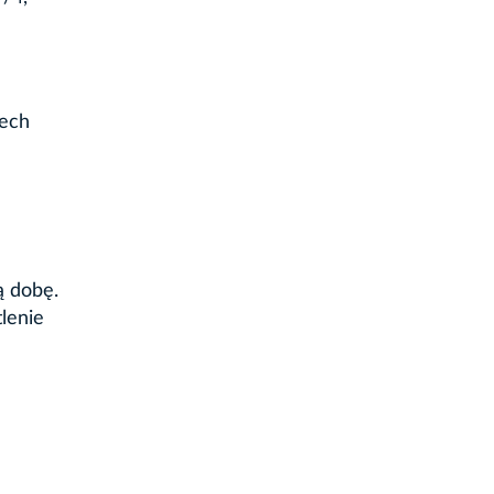
rech
ą dobę.
lenie