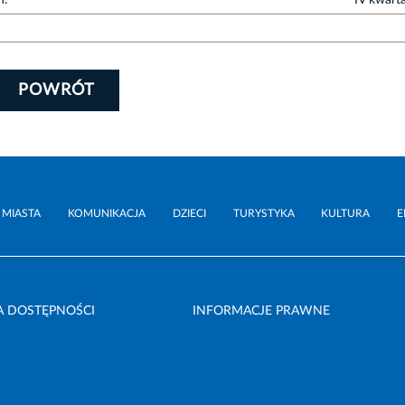
h.
IV kwart
POWRÓT
 MIASTA
KOMUNIKACJA
DZIECI
TURYSTYKA
KULTURA
E
A DOSTĘPNOŚCI
INFORMACJE PRAWNE