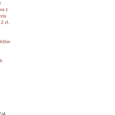
z
wa z
sta
2 zł.
ektów
ch
7/4,