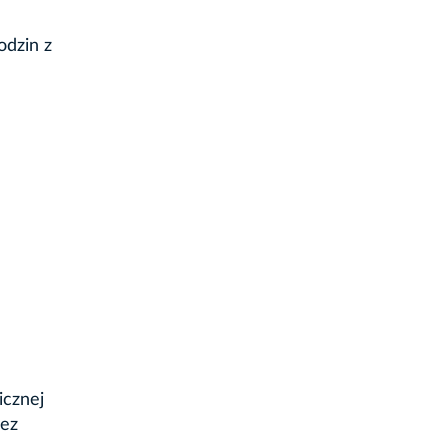
odzin z
icznej
zez