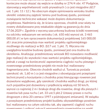
konieczne może okazać się wejście w działkę nr 274/4 obr. 47 Podgórze,
stanowiącą współwłasność osób prywatnych ( co jest niezgodne z§17
ust. 1 pkt. 11 i 12 ). Na obecnym etapie opiniowania wniosku trudno
określić ostateczną zajętość terenu pod budowę zjazdu, ponieważ
rozwiązanie techniczne wskazać może dopiero dokumentacja
projektowa. Nadmienia się, że ściana oporowa, chodnik oraz wiaty na
rowery zlokalizowane przy estakadzie objęte są gwarancją do dnia
17.06.2029 r. Zgodnie z wyceną szacunkową budowa ścieżki rowerowej
na odcinku wskazanym we wniosku ( ok. 650 mb) wynosi ok. 3 465
000,00 zł ( w tym opracowanie dokumentacji projektowej 165 000,00
zł) i znacznie przewyższa max wartość projektu ogólomiejskiego
możliwego do realizacji w BO. (§17 ust. 1 pkt. 7). Wycena nie
uwzględnia kosztów budowy zjazdu, ponieważ jest ona trudna do
określenia. Analizując przedmiotowy wniosek BO rozważano możliwość
jego realizacji do wysokości max wartości projektu ogólomiejskiego,
jednak z uwagi na konieczność zapewnienia ciągłości ruchu pieszego i
rowerowego przedmiotowy projekt nie może być realizowany
fragmentarycznie. Obecnie chodnik wzdłuż ul. Turowicza posiada
szerokość ok. 1,60 m ( co jest niezgodne z obowiązującymi przepisami
technicznymi) a korzystanie z chodnika przez kierującego rowerem jest
dozwolone wyjątkowo, gdy szerokość chodnika wzdłuż drogi, po której
ruch pojazdów jest dozwolony z prędkością większą niż 50 km/h,
wynosi co najmniej 2 m i brakuje drogi dla rowerów, drogi dla pieszych i
rowerów lub pasa ruchu ( art. 33 ust.5 pkt.2 Ustawy prawo o ruchu
drogowym z dnia 20 czerwca 1997 z późniejszymi zmianami). W związku
z powyższym przedmiotowy projekt budżetu obywatelskiego powinien
być realizowany na całym odcinku tak, aby zapewnić ciągłość ruchu
rowerowego i uniknąć sytuacji wprowadzania rowerzystów na wąski