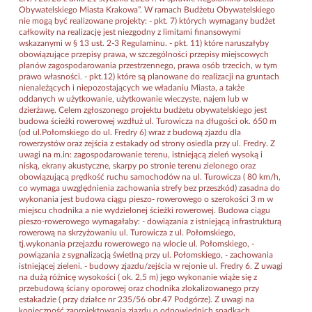
Obywatelskiego Miasta Krakowa”. W ramach Budżetu Obywatelskiego
nie mogą być realizowane projekty: - pkt. 7) których wymagany budżet
całkowity na realizację jest niezgodny z limitami finansowymi
wskazanymi w § 13 ust. 2-3 Regulaminu. - pkt. 11) które naruszałyby
obowiązujące przepisy prawa, w szczególności przepisy miejscowych
planów zagospodarowania przestrzennego, prawa osób trzecich, w tym
prawo własności. - pkt.12) które są planowane do realizacji na gruntach
nienależących i niepozostających we władaniu Miasta, a także
oddanych w użytkowanie, użytkowanie wieczyste, najem lub w
dzierżawę. Celem zgłoszonego projektu budżetu obywatelskiego jest
budowa ścieżki rowerowej wzdłuż ul. Turowicza na długości ok. 650 m
(od ul.Połomskiego do ul. Fredry 6) wraz z budową zjazdu dla
rowerzystów oraz zejścia z estakady od strony osiedla przy ul. Fredry. Z
uwagi na m.in: zagospodarowanie terenu, istniejącą zieleń wysoką i
niską, ekrany akustyczne, skarpy po stronie terenu zielonego oraz
obowiązującą prędkość ruchu samochodów na ul. Turowicza ( 80 km/h,
co wymaga uwzględnienia zachowania strefy bez przeszkód) zasadna do
wykonania jest budowa ciągu pieszo- rowerowego o szerokości 3 m w
miejscu chodnika a nie wydzielonej ścieżki rowerowej. Budowa ciągu
pieszo-rowerowego wymagałaby: - dowiązania z istniejącą infrastrukturą
rowerową na skrzyżowaniu ul. Turowicza z ul. Połomskiego,
tj.wykonania przejazdu rowerowego na wlocie ul. Połomskiego, -
powiązania z sygnalizacją świetlną przy ul. Połomskiego, - zachowania
istniejącej zieleni. - budowy zjazdu/zejścia w rejonie ul. Fredry 6. Z uwagi
na dużą różnicę wysokości ( ok. 2,5 m) jego wykonanie wiąże się z
przebudową ściany oporowej oraz chodnika zlokalizowanego przy
estakadzie ( przy działce nr 235/56 obr.47 Podgórze). Z uwagi na
konieczność zaprojektowania zjazdu o odpowiednich spadkach