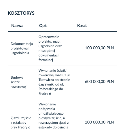
KOSZTORYS
Nazwa
Opis
Koszt
Opracowanie
projektu, map,
Dokumentacja
uzgodnień oraz
100 000,00 PLN
projektowa i
niezbędnej
uzgodnienia
dokumentacji
formalnej
Wykonanie ścieżki
rowerowej wzdłuż ul.
Budowa
Turowicza po stronie
600 000,00 PLN
ścieżki
Łagiewnik, od ul.
rowerowej
Połomskiego do
Fredry 6
Wykonanie
połączenia
umożliwiającego
Zjazd i zejście
pieszym zejście, a
200 000,00 PLN
z estakady
rowerzystom zjazd z
przy Fredry 6
estakady do osiedla