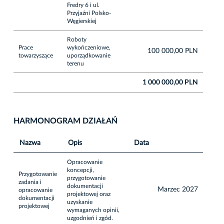
Fredry 6 i ul.
Przyjaźni Polsko-
Węgierskiej
Roboty
Prace
wykończeniowe,
100 000,00 PLN
towarzyszące
uporządkowanie
terenu
1 000 000,00 PLN
HARMONOGRAM DZIAŁAŃ
Nazwa
Opis
Data
Opracowanie
koncepcji,
Przygotowanie
przygotowanie
zadania i
dokumentacji
Marzec 2027
opracowanie
projektowej oraz
dokumentacji
uzyskanie
projektowej
wymaganych opinii,
uzgodnień i zgód.