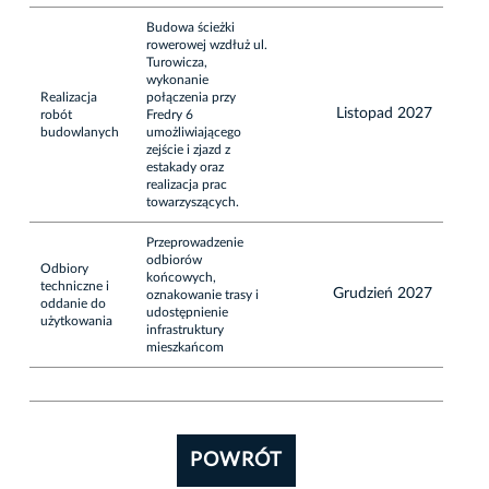
Budowa ścieżki
rowerowej wzdłuż ul.
Turowicza,
wykonanie
Realizacja
połączenia przy
Listopad 2027
robót
Fredry 6
budowlanych
umożliwiającego
zejście i zjazd z
estakady oraz
realizacja prac
towarzyszących.
Przeprowadzenie
odbiorów
Odbiory
końcowych,
techniczne i
Grudzień 2027
oznakowanie trasy i
oddanie do
udostępnienie
użytkowania
infrastruktury
mieszkańcom
POWRÓT