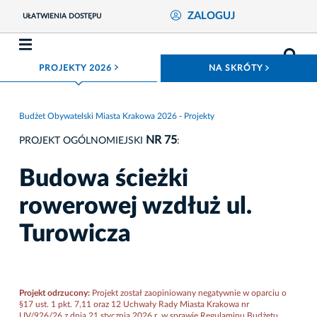
ZALOGUJ
UŁATWIENIA DOSTĘPU
ROZWIŃ MENU
ROZWIŃ
PROJEKTY 2026
NA SKRÓTY
Budżet Obywatelski Miasta Krakowa 2026 - Projekty
NR 75
PROJEKT OGÓLNOMIEJSKI
:
Budowa ścieżki
rowerowej wzdłuż ul.
Turowicza
Projekt odrzucony:
Projekt został zaopiniowany negatywnie w oparciu o
§17 ust. 1 pkt. 7,11 oraz 12 Uchwały Rady Miasta Krakowa nr
LIV/926/26 z dnia 21 stycznia 2026 r. w sprawie Regulaminu Budżetu