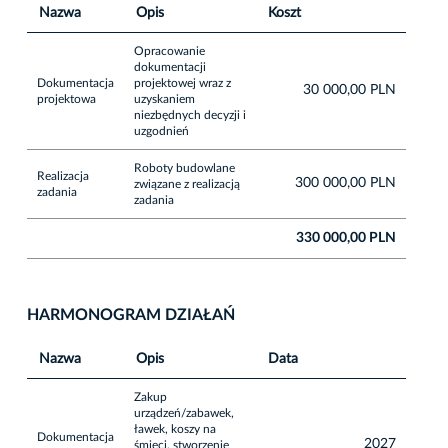
Nazwa
Opis
Koszt
Opracowanie
dokumentacji
Dokumentacja
projektowej wraz z
30 000,00 PLN
projektowa
uzyskaniem
niezbędnych decyzji i
uzgodnień
Roboty budowlane
Realizacja
300 000,00 PLN
związane z realizacją
zadania
zadania
330 000,00 PLN
HARMONOGRAM DZIAŁAŃ
Nazwa
Opis
Data
Zakup
urządzeń/zabawek,
ławek, koszy na
Dokumentacja
2027
śmieci, stworzenie