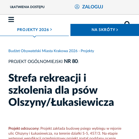
ZALOGUJ
UŁATWIENIA DOSTĘPU
ROZWIŃ MENU
ROZWIŃ
PROJEKTY 2026
NA SKRÓTY
Budżet Obywatelski Miasta Krakowa 2026 - Projekty
NR 80
PROJEKT OGÓLNOMIEJSKI
:
Strefa rekreacji i
szkolenia dla psów
Olszyny/Łukasiewicza
Projekt odrzucony:
Projekt zakłada budowę psiego wybiegu w rejonie
ulic Olszyny i Łukasiewicza, na terenie działki S-5, 457/3. Na etapie
wstępnej weryfikacji przedmiotowy projekt został poddany ocenie