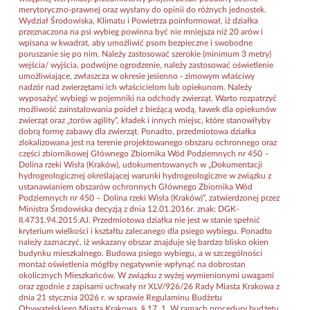
merytoryczno-prawnej oraz wysłany do opinii do różnych jednostek.
Wydział Środowiska, Klimatu i Powietrza poinformował, iż działka
przeznaczona na psi wybieg powinna być nie mniejsza niż 20 arów i
wpisana w kwadrat, aby umożliwić psom bezpieczne i swobodne
poruszanie się po nim. Należy zastosować szerokie (minimum 3 metry)
wejścia/ wyjścia, podwójne ogrodzenie, należy zastosować oświetlenie
umożliwiające, zwłaszcza w okresie jesienno - zimowym właściwy
nadzór nad zwierzętami ich właścicielom lub opiekunom. Należy
wyposażyć wybiegi w pojemniki na odchody zwierząt. Warto rozpatrzyć
możliwość zainstalowania poideł z bieżącą wodą, ławek dla opiekunów
zwierząt oraz „torów agility”, kładek i innych miejsc, które stanowiłyby
dobrą formę zabawy dla zwierząt. Ponadto, przedmiotowa działka
zlokalizowana jest na terenie projektowanego obszaru ochronnego oraz
części zbiornikowej Głównego Zbiornika Wód Podziemnych nr 450 –
Dolina rzeki Wisła (Kraków), udokumentowanych w „Dokumentacji
hydrogeologicznej określającej warunki hydrogeologiczne w związku z
ustanawianiem obszarów ochronnych Głównego Zbiornika Wód
Podziemnych nr 450 – Dolina rzeki Wisła (Kraków)”, zatwierdzonej przez
Ministra Środowiska decyzją z dnia 12.01.2016r. znak: DGK-
II.4731.94.2015.AJ. Przedmiotowa działka nie jest w stanie spełnić
kryterium wielkości i kształtu zalecanego dla psiego wybiegu. Ponadto
należy zaznaczyć, iż wskazany obszar znajduje się bardzo blisko okien
budynku mieszkalnego. Budowa psiego wybiegu, a w szczególności
montaż oświetlenia mógłby negatywnie wpłynąć na dobrostan
okolicznych Mieszkańców. W związku z wyżej wymienionymi uwagami
oraz zgodnie z zapisami uchwały nr XLV/926/26 Rady Miasta Krakowa z
dnia 21 stycznia 2026 r. w sprawie Regulaminu Budżetu
Obywatelskiego Miasta Krakowa, § 17. 1. W ramach procedury budżetu