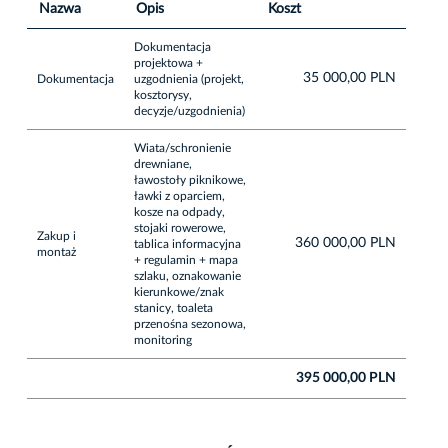
Nazwa
Opis
Koszt
Dokumentacja
projektowa +
35 000,00 PLN
Dokumentacja
uzgodnienia (projekt,
kosztorysy,
decyzje/uzgodnienia)
Wiata/schronienie
drewniane,
ławostoły piknikowe,
ławki z oparciem,
kosze na odpady,
stojaki rowerowe,
Zakup i
360 000,00 PLN
tablica informacyjna
montaż
+ regulamin + mapa
szlaku, oznakowanie
kierunkowe/znak
stanicy, toaleta
przenośna sezonowa,
monitoring
395 000,00 PLN