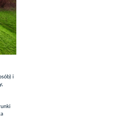
sób) i
y,
runki
ka