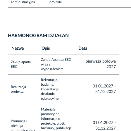
administracyjna
projektu
HARMONOGRAM DZIAŁAŃ
Nazwa
Opis
Data
Zakup Aparatu EEG
pierwsza połowa
Zakup apartu
wraz z
EEG
2027
wyposażeniem
Rekrutacja,
badania,
01.01.2027 -
Realizacja
konsultacje,
projektu
31.12.2027
działania
edukacyjne
Materiały
promocyjne,
informacja o
Promocja i
01.01.2027 -
projekcie, ulotki,
obsługa
broszury, publikacje
31.12.2027
administracyjna