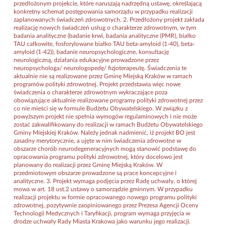
przedłożonym projekcie, które naruszają nadrzędną ustawę, określającą
konkretny schemat postępowania samorządu w przypadku realizacji
zaplanowanych świadczeń zdrowotnych. 2. Przedłożony projekt zakłada
realizację nowych świadczeń usług o charakterze zdrowotnym, w tym
badania analityczne (badanie krwi, badania analityczne (PMR), białko
TAU całkowite, fosforylowane białko TAU beta-amyloid (1-40), beta-
amyloid (1-42)), badanie neuropsychologiczne, konsultację
neurologiczną, działania edukacyjne prowadzone przez
neuropsychologa/ neurologopedę/ fizjoterapeutę. Świadczenia te
aktualnie nie są realizowane przez Gminę Miejską Kraków w ramach
programów polityki zdrowotnej. Projekt przedstawia więc nowe
świadczenia o charakterze zdrowotnym wykraczające poza
obowiązujące aktualnie realizowane programy polityki zdrowotnej przez
co nie mieści się w formule Budżetu Obywatelskiego. W związku z
powyższym projekt nie spełnia wymogów regulaminowych i nie może
zostać zakwalifikowany do realizacji w ramach Budżetu Obywatelskiego
Gminy Miejskiej Kraków. Należy jednak nadmienić, iż projekt BO jest
zasadny merytorycznie, a ujęte w nim świadczenia zdrowotne w
obszarze chorób neurodegeneracyjnych mogą stanowić podstawę do
opracowania programu polityki zdrowotnej, który docelowo jest
planowany do realizacji przez Gminę Miejską Kraków. W
przedmiotowym obszarze prowadzone są prace koncepcyjne i
analityczne. 3. Projekt wymaga podjęcia przez Radę uchwały, o której
mowa w art. 18 ust.2 ustawy o samorządzie gminnym. W przypadku
realizacji projektu w formie opracowanego nowego programu polityki
zdrowotnej, pozytywnie zaopiniowanego przez Prezesa Agencji Oceny
Technologii Medycznych i Taryfikacji, program wymaga przyjęcia w
drodze uchwały Rady Miasta Krakowa jako warunku jego realizacji.