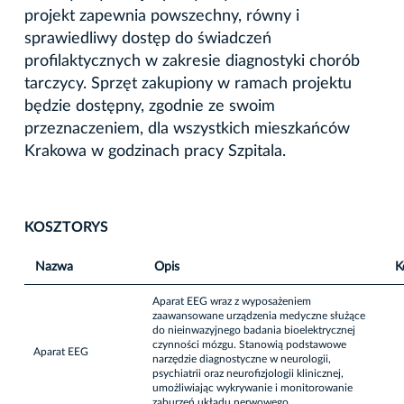
projekt zapewnia powszechny, równy i
sprawiedliwy dostęp do świadczeń
profilaktycznych w zakresie diagnostyki chorób
tarczycy. Sprzęt zakupiony w ramach projektu
będzie dostępny, zgodnie ze swoim
przeznaczeniem, dla wszystkich mieszkańców
Krakowa w godzinach pracy Szpitala.
KOSZTORYS
Nazwa
Opis
K
Aparat EEG wraz z wyposażeniem
zaawansowane urządzenia medyczne służące
do nieinwazyjnego badania bioelektrycznej
czynności mózgu. Stanowią podstawowe
Aparat EEG
narzędzie diagnostyczne w neurologii,
psychiatrii oraz neurofizjologii klinicznej,
umożliwiając wykrywanie i monitorowanie
zaburzeń układu nerwowego.