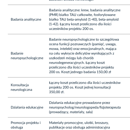
Badania analityczne: krew, badania analityczne
(PMR) białko TAU całkowite, fosforylowane
Badania analityczne
białko TAU beta-amyloid (1-40), beta-amyloid
(1-42). Łączny koszt przeliczono dla ilości
uczestników projektu 200 os.
Badanie neuropsychologiczne to szczegółowa
ocena funkcji poznawczych (pamięć, uwaga,
mowa, intelekt) oraz emocjonalnych, mająca
Badanie
na celu wykrycie deficytów wynikających z
neuropsychologiczne
uszkodzeń mózgu lub chorób
neurodegeneracyjnych. Łączny koszt
przeliczono dla ilości uczestników projektu
200 os. Koszt jednego badania 150,00 zł
Łączny koszt przeliczono dla ilości uczestników
Konsultacja
projektu 200 os. Koszt jednej konsultacji
neurologiczna
350,00 zł.
Działania edukacyjne prowadzone przez
Działania edukacyjne
neuropsycholog/neurologopeda/fizjoterapeuta
(prowadzący, materiały, sala)
Promocja projektu i
Materiały promocyjne, ulotki, broszury,
obsługa
publikacje oraz obsługa administracyjna