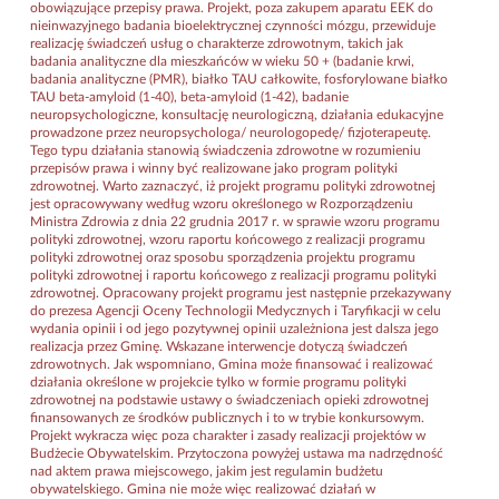
obowiązujące przepisy prawa. Projekt, poza zakupem aparatu EEK do
nieinwazyjnego badania bioelektrycznej czynności mózgu, przewiduje
realizację świadczeń usług o charakterze zdrowotnym, takich jak
badania analityczne dla mieszkańców w wieku 50 + (badanie krwi,
badania analityczne (PMR), białko TAU całkowite, fosforylowane białko
TAU beta-amyloid (1-40), beta-amyloid (1-42), badanie
neuropsychologiczne, konsultację neurologiczną, działania edukacyjne
prowadzone przez neuropsychologa/ neurologopedę/ fizjoterapeutę.
Tego typu działania stanowią świadczenia zdrowotne w rozumieniu
przepisów prawa i winny być realizowane jako program polityki
zdrowotnej. Warto zaznaczyć, iż projekt programu polityki zdrowotnej
jest opracowywany według wzoru określonego w Rozporządzeniu
Ministra Zdrowia z dnia 22 grudnia 2017 r. w sprawie wzoru programu
polityki zdrowotnej, wzoru raportu końcowego z realizacji programu
polityki zdrowotnej oraz sposobu sporządzenia projektu programu
polityki zdrowotnej i raportu końcowego z realizacji programu polityki
zdrowotnej. Opracowany projekt programu jest następnie przekazywany
do prezesa Agencji Oceny Technologii Medycznych i Taryfikacji w celu
wydania opinii i od jego pozytywnej opinii uzależniona jest dalsza jego
realizacja przez Gminę. Wskazane interwencje dotyczą świadczeń
zdrowotnych. Jak wspomniano, Gmina może finansować i realizować
działania określone w projekcie tylko w formie programu polityki
zdrowotnej na podstawie ustawy o świadczeniach opieki zdrowotnej
finansowanych ze środków publicznych i to w trybie konkursowym.
Projekt wykracza więc poza charakter i zasady realizacji projektów w
Budżecie Obywatelskim. Przytoczona powyżej ustawa ma nadrzędność
nad aktem prawa miejscowego, jakim jest regulamin budżetu
obywatelskiego. Gmina nie może więc realizować działań w