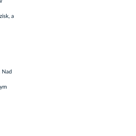
w
isk, a
. Nad
nym