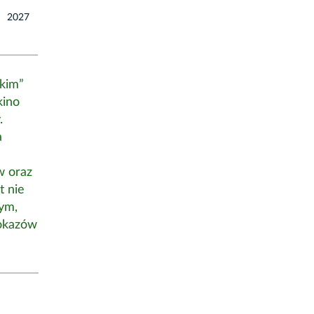
2027
kim”
kino
.
a
w oraz
t nie
ym,
pokazów