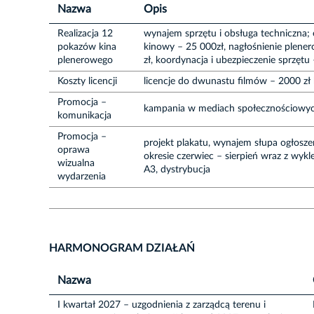
Nazwa
Opis
Realizacja 12
wynajem sprzętu i obsługa techniczna; 
pokazów kina
kinowy – 25 000zł, nagłośnienie plene
plenerowego
zł, koordynacja i ubezpieczenie sprzętu 
Koszty licencji
licencje do dwunastu filmów – 2000 zł 
Promocja –
kampania w mediach społecznościowyc
komunikacja
Promocja –
projekt plakatu, wynajem słupa ogłosz
oprawa
okresie czerwiec – sierpień wraz z w
wizualna
A3, dystrybucja
wydarzenia
HARMONOGRAM DZIAŁAŃ
Nazwa
I kwartał 2027 – uzgodnienia z zarządcą terenu i