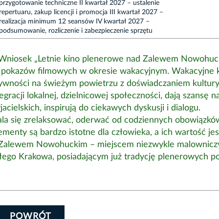
przygotowanie techniczne II kwartał 2027 – ustalenie
repertuaru, zakup licencji i promocja III kwartał 2027 –
realizacja minimum 12 seansów IV kwartał 2027 –
podsumowanie, rozliczenie i zabezpieczenie sprzętu
Wniosek „Letnie kino plenerowe nad Zalewem Nowohuc
h pokazów filmowych w okresie wakacyjnym. Wakacyjne 
ywności na świeżym powietrzu z doświadczaniem kultury
gracji lokalnej, dzielnicowej społeczności, dają szansę n
jacielskich, inspirują do ciekawych dyskusji i dialogu.
la się zrelaksować, oderwać od codziennych obowiązkó
menty są bardzo istotne dla człowieka, a ich wartość jes
d Zalewem Nowohuckim – miejscem niezwykle malownicz
łego Krakowa, posiadającym już tradycję plenerowych 
POWRÓT