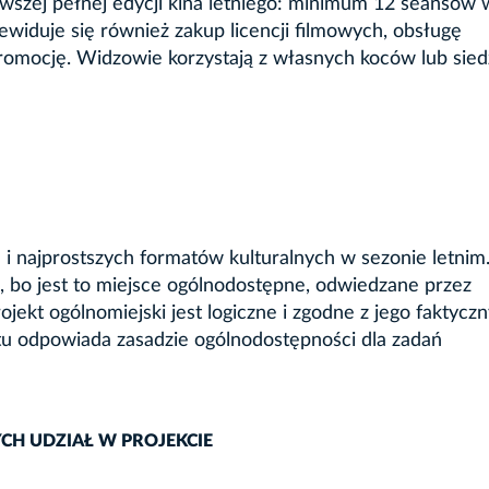
rwszej pełnej edycji kina letniego: minimum 12 seansów 
ewiduje się również zakup licencji filmowych, obsługę
mocję. Widzowie korzystają z własnych koców lub siedz
h i najprostszych formatów kulturalnych w sezonie letnim
bo jest to miejsce ogólnodostępne, odwiedzane przez
jekt ogólnomiejski jest logiczne i zgodne z jego faktycz
ktu odpowiada zasadzie ogólnodostępności dla zadań
CH UDZIAŁ W PROJEKCIE