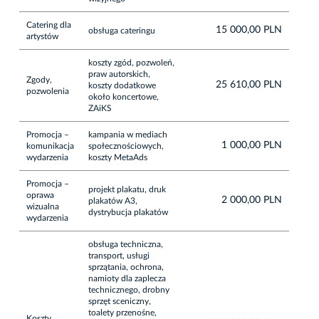
Catering dla
15 000,00 PLN
obsługa cateringu
artystów
koszty zgód, pozwoleń,
praw autorskich,
Zgody,
25 610,00 PLN
koszty dodatkowe
pozwolenia
około koncertowe,
ZAiKS
Promocja –
kampania w mediach
1 000,00 PLN
komunikacja
społecznościowych,
wydarzenia
koszty MetaAds
Promocja –
projekt plakatu, druk
oprawa
2 000,00 PLN
plakatów A3,
wizualna
dystrybucja plakatów
wydarzenia
obsługa techniczna,
transport, usługi
sprzątania, ochrona,
namioty dla zaplecza
technicznego, drobny
sprzęt sceniczny,
toalety przenośne,
Koszty