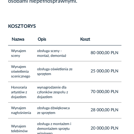
osobami niepełnosprawnymi.
KOSZTORYS
Nazwa
Opis
Koszt
Wynajem
obsługa sceny -
80 000,00 PLN
sceny
montaż, demontaż
Wynajem
obsługa oświetlenia ze
25 000,00 PLN
oświetlenia
sprzętem
scenicznego
Honoraria
wynagrodzenie dla
70 000,00 PLN
artystów z
członków zespołu z
dojazdem
dojazdem
Wynajem
obsługa dźwiękowca
28 000,00 PLN
nagłośnienia
ze sprzętem
obsługa z montażem i
Wynajem
20 000,00 PLN
demontażem sprzętu
telebimów
wizyjnego