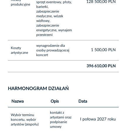
128 500,00 PLN
sprzęt eventowy, płoty,
produkcyjne
barierki,
zabezpieczenie
medyczne, wózek
widłowy,
zabezpieczenie
energetyczne, wynajem
przestrzeni
wynagrodzenie dla
Koszty
1 500,00 PLN
osoby prowadzącecej
artystyczne
koncert
396 610,00 PLN
HARMONOGRAM DZIAŁAŃ
Nazwa
Opis
Data
kontakt z
Wybór terminu
artystami oraz
I połowa 2027 roku
koncertu, wybór
podpisanie
artystów (zespołu)
umowy