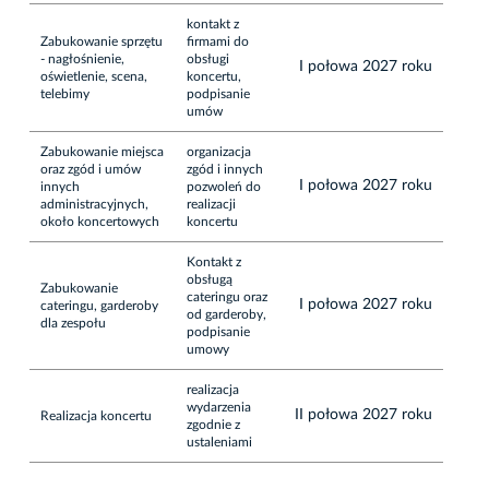
kontakt z
Zabukowanie sprzętu
firmami do
- nagłośnienie,
obsługi
I połowa 2027 roku
oświetlenie, scena,
koncertu,
telebimy
podpisanie
umów
Zabukowanie miejsca
organizacja
oraz zgód i umów
zgód i innych
I połowa 2027 roku
innych
pozwoleń do
administracyjnych,
realizacji
około koncertowych
koncertu
Kontakt z
obsługą
Zabukowanie
cateringu oraz
I połowa 2027 roku
cateringu, garderoby
od garderoby,
dla zespołu
podpisanie
umowy
realizacja
wydarzenia
II połowa 2027 roku
Realizacja koncertu
zgodnie z
ustaleniami