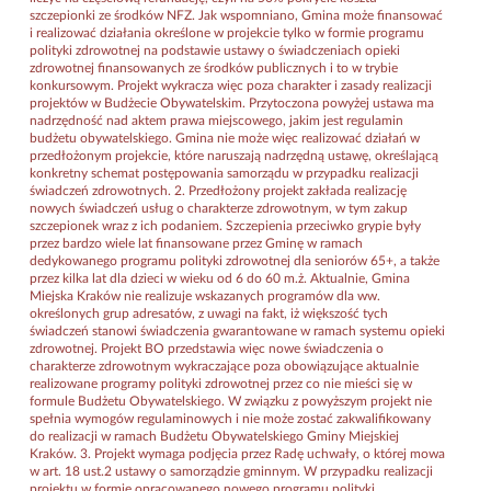
szczepionki ze środków NFZ. Jak wspomniano, Gmina może finansować
i realizować działania określone w projekcie tylko w formie programu
polityki zdrowotnej na podstawie ustawy o świadczeniach opieki
zdrowotnej finansowanych ze środków publicznych i to w trybie
konkursowym. Projekt wykracza więc poza charakter i zasady realizacji
projektów w Budżecie Obywatelskim. Przytoczona powyżej ustawa ma
nadrzędność nad aktem prawa miejscowego, jakim jest regulamin
budżetu obywatelskiego. Gmina nie może więc realizować działań w
przedłożonym projekcie, które naruszają nadrzędną ustawę, określającą
konkretny schemat postępowania samorządu w przypadku realizacji
świadczeń zdrowotnych. 2. Przedłożony projekt zakłada realizację
nowych świadczeń usług o charakterze zdrowotnym, w tym zakup
szczepionek wraz z ich podaniem. Szczepienia przeciwko grypie były
przez bardzo wiele lat finansowane przez Gminę w ramach
dedykowanego programu polityki zdrowotnej dla seniorów 65+, a także
przez kilka lat dla dzieci w wieku od 6 do 60 m.ż. Aktualnie, Gmina
Miejska Kraków nie realizuje wskazanych programów dla ww.
określonych grup adresatów, z uwagi na fakt, iż większość tych
świadczeń stanowi świadczenia gwarantowane w ramach systemu opieki
zdrowotnej. Projekt BO przedstawia więc nowe świadczenia o
charakterze zdrowotnym wykraczające poza obowiązujące aktualnie
realizowane programy polityki zdrowotnej przez co nie mieści się w
formule Budżetu Obywatelskiego. W związku z powyższym projekt nie
spełnia wymogów regulaminowych i nie może zostać zakwalifikowany
do realizacji w ramach Budżetu Obywatelskiego Gminy Miejskiej
Kraków. 3. Projekt wymaga podjęcia przez Radę uchwały, o której mowa
w art. 18 ust.2 ustawy o samorządzie gminnym. W przypadku realizacji
projektu w formie opracowanego nowego programu polityki