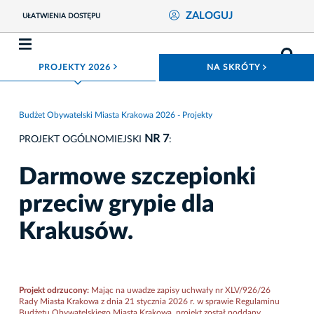
ZALOGUJ
UŁATWIENIA DOSTĘPU
ROZWIŃ MENU
ROZWIŃ
PROJEKTY 2026
NA SKRÓTY
Budżet Obywatelski Miasta Krakowa 2026 - Projekty
NR 7
PROJEKT OGÓLNOMIEJSKI
:
Darmowe szczepionki
przeciw grypie dla
Krakusów.
Projekt odrzucony:
Mając na uwadze zapisy uchwały nr XLV/926/26
Rady Miasta Krakowa z dnia 21 stycznia 2026 r. w sprawie Regulaminu
Budżetu Obywatelskiego Miasta Krakowa, projekt został poddany