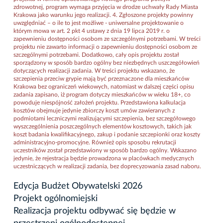
zdrowotnej, program wymaga przyjęcia w drodze uchwały Rady Miasta
Krakowa jako warunku jego realizacji. 4. Zgłoszone projekty powinny
uwzględniać – o ile to jest możliwe - uniwersalne projektowanie o
którym mowa w art. 2 pkt 4 ustawy z dnia 19 lipca 2019 r. o
zapewnieniu dostępności osobom ze szczególnymi potrzebami. W treści
projektu nie zawarto informacji o zapewnieniu dostępności osobom ze
szczególnymi potrzebami. Dodatkowo, cały opis projektu został
sporządzony w sposób bardzo ogólny bez niezbędnych uszczegółowień
dotyczących realizacji zadania. W treści projektu wskazano, że
szczepienia przeciw grypie mają być przeznaczone dla mieszkańców
Krakowa bez ograniczeń wiekowych, natomiast w dalszej części opisu
zadania zapisano, iż program dotyczy mieszkańców w wieku 18+, co
powoduje niespójność założeń projektu. Przedstawiona kalkulacja
kosztów obejmuje jedynie zbiorczy koszt umów zawieranych z
podmiotami leczniczymi realizującymi szczepienia, bez szczegółowego
wyszczególnienia poszczególnych elementów kosztowych, takich jak
koszt badania kwalifikacyjnego, zakup i podanie szczepionki oraz koszty
administracyjno-promocyjne. Również opis sposobu rekrutacji
uczestników został przedstawiony w sposób bardzo ogólny. Wskazano
jedynie, że rejestracja będzie prowadzona w placówkach medycznych
uczestniczących w realizacji zadania, bez doprecyzowania zasad naboru.
Edycja Budżet Obywatelski 2026
Projekt ogólnomiejski
Realizacja projektu odbywać się będzie w