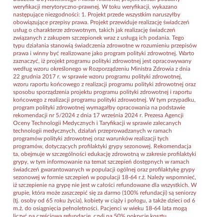
weryfikacji merytoryczno-prawnej. W toku weryfikacji, wykazano
następujące niezgodności: 1. Projekt przede wszystkim naruszyłby
obowiązujące przepisy prawa. Projekt przewiduje realizację świadczeń
usług o charakterze zdrowotnym, takich jak realizację świadczeń
związanych z zakupem szczepionek wraz z usługą ich podania. Tego
typu działania stanowią świadczenia zdrowotne w rozumieniu przepisów
prawa i winny być realizowane jako program polityki zdrowotnej. Warto
zaznaczyć, iż projekt programu polityki zdrowotnej jest opracowywany
według wzoru określonego w Rozporządzeniu Ministra Zdrowia z dnia
22 grudnia 2017 r. w sprawie wzoru programu polityki zdrowotnej,
wzoru raportu końcowego z realizacji programu polityki zdrowotnej oraz
sposobu sporządzenia projektu programu polityki zdrowotnej i raportu
końcowego z realizacji programu polityki zdrowotnej. W tym przypadku,
program polityki zdrowotnej wymagałby opracowania na podstawie
rekomendacji nr 5/2024 z dnia 17 września 2024 r. Prezesa Agencji
Oceny Technologii Medycznych i Taryfikacji w sprawie zalecanych
technologii medycznych, działań przeprowadzanych w ramach
programów polityki zdrowotnej oraz warunków realizacji tych
programów, dotyczących profilaktyki grypy sezonowej. Rekomendacja
ta, obejmuje w szczególności edukację zdrowotną w zakresie profilaktyki
grypy, w tym informowanie na temat szczepień dostępnych w ramach
świadczeń gwarantowanych w populacji ogólnej oraz profilaktykę grypy
sezonowej w formie szczepień w populacji 18-64 r.ż. Należy wspomnieć,
iż szczepienie na grypę nie jest w całości refundowane dla wszystkich. W
grupie, która może zaszczepić się za darmo (100% refundacji) są seniorzy
(tj. osoby od 65 roku życia), kobiety w ciąży i połogu, a także dzieci od 6
m.ż. do osiągnięcia pełnoletności. Pacjenci w wieku 18-64 lata mogą
liczyć na częściową refundację, czyli na 50% pokrycie kosztu