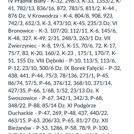
IV Prądnik Biały - K-32, 298/3, K-33, 1353/2, K-
41, 782/13, 836/16, 872, 783/5, 811/2, K-44 ,
876 Dz. V Krowodrza - K-4, 804/8, 908, 923,
742/3, 652/3, K-3, 473/10, K-45, 235/3 Dz. VI
Bronowice - K-3, 107/20, 112/11, K-6, 145/6,
K-48, 327, K-49, 2/31, 248/3, 263/1 Dz. VII
Zwierzyniec - K-8, 19/5, K-15, 70/6, 72, K-17,
75/7, 83, K-20, 160/2, K-23 , 175/1, 170/7, K-
51, 155 Dz. VIII Dębniki - P-10, 113/5, 113/6,
P-12, 23/10, 500/6 Dz. IX Borek Fałęcki - P-32,
438, 441, P-44, 75/3, 78/136, 271/1, P-45,
86/74, 57/5, P-46, 376/12, 368/10, 371/14,
427/35, P-66, 1/68, 1/52, 23/13 Dz. X
Swoszowice - P-67, 342/1, 342/3, P-68,
348/22, P-88, 85/14 Dz. XI Podgórze
Duchackie - P-47, 269, P-48, 437, 440/22,
463/15, P-63, 206/33, P-65, 81/27 Dz. XII
Bieżanów - P-53, 1286, P-58, 78/9, P-100,