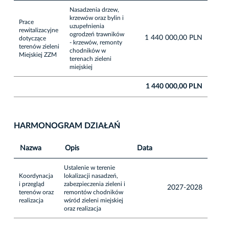
Nasadzenia drzew,
krzewów oraz bylin i
Prace
uzupełnienia
rewitalizacyjne
ogrodzeń trawników
1 440 000,00 PLN
dotyczące
- krzewów, remonty
terenów zieleni
chodników w
Miejskiej ZZM
terenach zieleni
miejskiej
1 440 000,00 PLN
HARMONOGRAM DZIAŁAŃ
Nazwa
Opis
Data
Ustalenie w terenie
Koordynacja
lokalizacji nasadzeń,
i przegląd
zabezpieczenia zieleni i
2027-2028
terenów oraz
remontów chodników
realizacja
wśród zieleni miejskiej
oraz realizacja