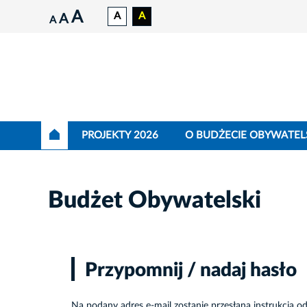
A
A
A
A
A
PROJEKTY 2026
O BUDŻECIE OBYWATEL
Budżet Obywatelski
Przypomnij / nadaj hasło
Na podany adres e-mail zostanie przesłana instrukcja od