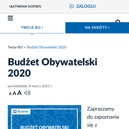
ZALOGUJ
UŁATWIENIA DOSTĘPU
ROZWIŃ MENU
ROZWIŃ
TWOJE BO
NA SKRÓTY
Twoje BO
Budżet Obywatelski 2020
Budżet Obywatelski
2020
poniedziałek, 8 marca 2021 r.
A
A
A
Zapraszamy
do zapoznania
się z