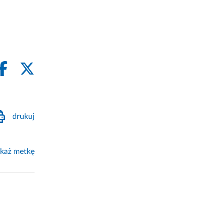
drukuj
każ metkę