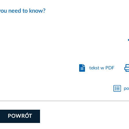
 you need to know?
tekst w PDF
po
POWRÓT