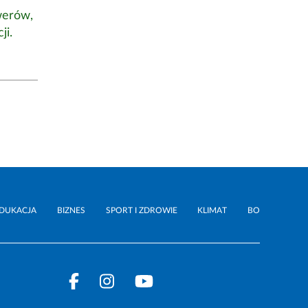
werów,
ji.
DUKACJA
BIZNES
SPORT I ZDROWIE
KLIMAT
BO