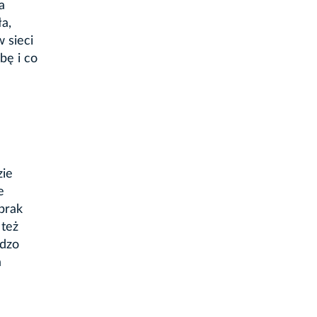
a
a,
 sieci
bę i co
zie
e
 brak
 też
rdzo
a