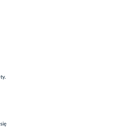
ty.
się