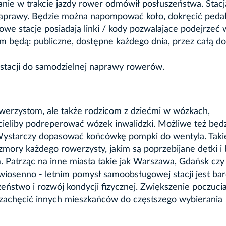
nie w trakcie jazdy rower odmówił posłuszeństwa. Stacj
aprawy. Będzie można napompować koło, dokręcić pedał
we stacje posiadają linki / kody pozwalające podejrzeć w
 będą: publiczne, dostępne każdego dnia, przez całą do
. stacji do samodzielnej naprawy rowerów.
owerzystom, ale także rodzicom z dziećmi w wózkach,
ieliby podreperować wózek inwalidzki. Możliwe też będ
Wystarczy dopasować końcówkę pompki do wentyla. Taki
 zmory każdego rowerzysty, jakim są poprzebijane dętki i
 Patrząc na inne miasta takie jak Warszawa, Gdańsk czy
wiosenno - letnim pomysł samoobsługowej stacji jest ba
eństwo i rozwój kondycji fizycznej. Zwiększenie poczuci
achęcić innych mieszkańców do częstszego wybierania