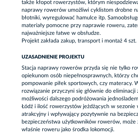
także kłopot rowerzystów, którym niespodziewa
naprawy rowerów umożliwi cyklistom drobne n
błotniki, wyregulować hamulce itp. Samoobsługo
materiały pomocne przy naprawie roweru, zatem
najważniejsze łatwe w obsłudze.
Projekt zakłada zakup, transport i montaż 4 szt
UZASADNIENIE PROJEKTU
Stacja naprawy rowerów przyda się nie tylko r
opiekunom osób niepełnosprawnych, którzy chc
pompowanie piłek sportowych, czy materacy. 
rozwiązanie przyczyni się głównie do eliminacji
możliwości dalszego podróżowania jednośladem.
Łódź i ilość rowerzystów jeżdżących w sezonie 
atrakcyjny i wpływający pozytywnie na bezpiecz
bezpieczeństwa użytkowników rowerów, może z
właśnie roweru jako środka lokomocji.