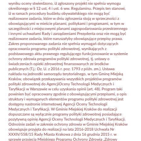
wyniku oceny stwierdzono, iż zgłoszony projekt nie spełnia wymogu
określonego w § 12 ust. 4 i ust. 6 ww. Regulaminu. Przepis ten stanowi,
iż w ramach procedury budżetu obywatelskiego nie mogą być
realizowane zadania, które w dniu zgłoszenia stoją w sprzeczności z
obowiązującymi w mieście planami, politykami i programami, w tym w
szczególności z miejscowymi planami zagospodarowania przestrzennego
i innymi uchwałami Rady i zarządzeniami Prezydenta oraz nie mogą być
realizowane zadania, które naruszałyby obowiązujące przepisy prawa.
Zakres proponowanego zadania nie spełnia wymagań dotyczących
opracowania programu polityki zdrowotnej, wynikających z
podstawowego aktu prawnego regulującego funkcjonowanie w systemie
ochrony zdrowia programów polityki zdrowotnej, tj. ustawy o
świadczeniach opieki zdrowotnej finansowanych ze środków
publicznych (T.j.: Dz. U. z 2016 r. poz. 1793 z późn. zm.). Ustawa
nakłada na jednostki samorządu terytorialnego, w tym Gminę Miejską
Kraków, obowiązek przekazywania wszystkich projektów programów
polityki zdrowotnej do AgencjiOceny Technologii Medycznych i
Taryfikacji w Warszawie w celu uzyskania opinii (art. 48). Program taki
powinien być opracowany zgodnie z obowiązującymi przepisami, a opis
struktury i wymaganych elementów programu polityki zdrowotnej jest
dostępny nastronie internetowej Agencji Oceny Technologii
Medycznych i Taryfikacji. W Gminie Miejskiej Kraków do realizacji
dopuszczane są wyłącznie programy polityki zdrowotnej posiadające
pozytywną opinię Agencji Oceny Technologii Medycznych i Taryfikacji.
Odnośnie zadań w zakresie ochrony zdrowia w Gminie Miejskiej Kraków
obowiązuje przyjęta do realizacji na lata 2016-2018 Uchwała Nr
XXXIV/558/15 Rady Miasta Krakowa z dnia 16 grudnia 2015 r. w
sprawie przyjęcia Miejskiego Programu Ochrony Zdrowia „Zdrowy