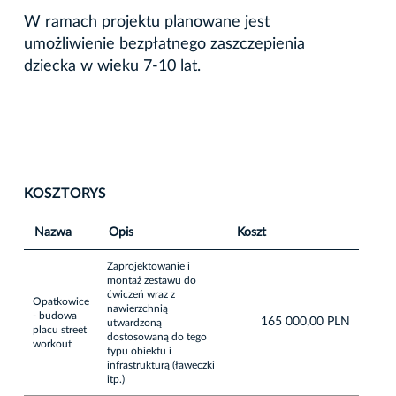
W ramach projektu planowane jest
umożliwienie
bezpłatnego
zaszczepienia
dziecka w wieku 7-10 lat.
KOSZTORYS
Nazwa
Opis
Koszt
Zaprojektowanie i
montaż zestawu do
ćwiczeń wraz z
Opatkowice
nawierzchnią
- budowa
165 000,00 PLN
utwardzoną
placu street
dostosowaną do tego
workout
typu obiektu i
infrastrukturą (ławeczki
itp.)