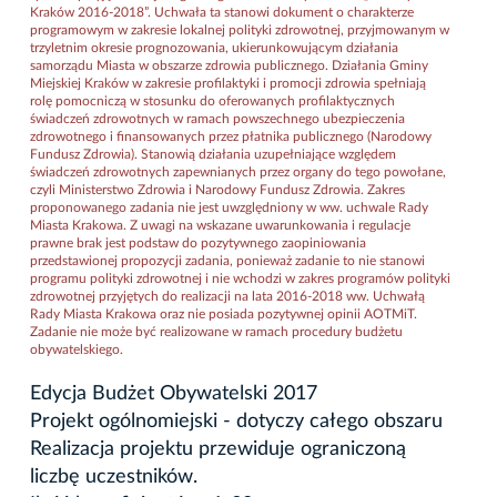
Kraków 2016-2018”. Uchwała ta stanowi dokument o charakterze
programowym w zakresie lokalnej polityki zdrowotnej, przyjmowanym w
trzyletnim okresie prognozowania, ukierunkowującym działania
samorządu Miasta w obszarze zdrowia publicznego. Działania Gminy
Miejskiej Kraków w zakresie profilaktyki i promocji zdrowia spełniają
rolę pomocniczą w stosunku do oferowanych profilaktycznych
świadczeń zdrowotnych w ramach powszechnego ubezpieczenia
zdrowotnego i finansowanych przez płatnika publicznego (Narodowy
Fundusz Zdrowia). Stanowią działania uzupełniające względem
świadczeń zdrowotnych zapewnianych przez organy do tego powołane,
czyli Ministerstwo Zdrowia i Narodowy Fundusz Zdrowia. Zakres
proponowanego zadania nie jest uwzględniony w ww. uchwale Rady
Miasta Krakowa. Z uwagi na wskazane uwarunkowania i regulacje
prawne brak jest podstaw do pozytywnego zaopiniowania
przedstawionej propozycji zadania, ponieważ zadanie to nie stanowi
programu polityki zdrowotnej i nie wchodzi w zakres programów polityki
zdrowotnej przyjętych do realizacji na lata 2016-2018 ww. Uchwałą
Rady Miasta Krakowa oraz nie posiada pozytywnej opinii AOTMiT.
Zadanie nie może być realizowane w ramach procedury budżetu
obywatelskiego.
Edycja Budżet Obywatelski 2017
Projekt ogólnomiejski - dotyczy całego obszaru
Realizacja projektu przewiduje ograniczoną
liczbę uczestników.