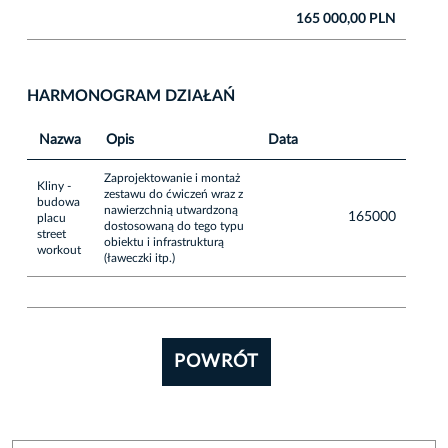
165 000,00 PLN
HARMONOGRAM DZIAŁAŃ
Nazwa
Opis
Data
Zaprojektowanie i montaż
Kliny -
zestawu do ćwiczeń wraz z
budowa
nawierzchnią utwardzoną
165000
placu
dostosowaną do tego typu
street
obiektu i infrastrukturą
workout
(ławeczki itp.)
POWRÓT