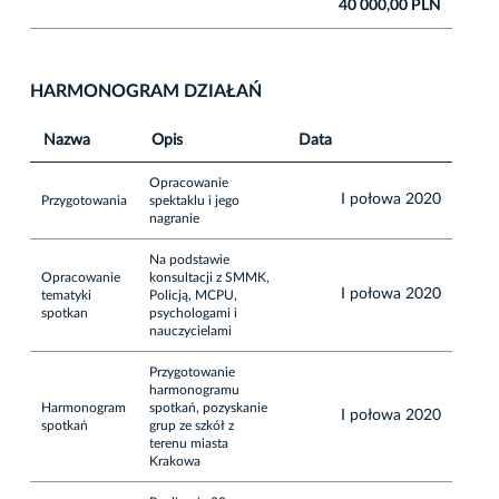
40 000,00 PLN
HARMONOGRAM DZIAŁAŃ
Nazwa
Opis
Data
Opracowanie
I połowa 2020
Przygotowania
spektaklu i jego
nagranie
Na podstawie
Opracowanie
konsultacji z SMMK,
I połowa 2020
tematyki
Policją, MCPU,
spotkan
psychologami i
nauczycielami
Przygotowanie
harmonogramu
Harmonogram
spotkań, pozyskanie
I połowa 2020
spotkań
grup ze szkół z
terenu miasta
Krakowa