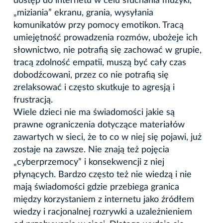
dostęp do internetu w celu słuchania muzyki,
„miziania” ekranu, grania, wysyłania
komunikatów przy pomocy emotikon. Tracą
umiejętność prowadzenia rozmów, ubożeje ich
słownictwo, nie potrafią się zachować w grupie,
tracą zdolność empatii, muszą być cały czas
dobodźcowani, przez co nie potrafią się
zrelaksować i często skutkuje to agresją i
frustracją.
Wiele dzieci nie ma świadomości jakie są
prawne ograniczenia dotyczące materiałów
zawartych w sieci, że to co w niej się pojawi, już
zostaje na zawsze. Nie znają też pojęcia
„cyberprzemocy” i konsekwencji z niej
płynących. Bardzo często też nie wiedzą i nie
mają świadomości gdzie przebiega granica
między korzystaniem z internetu jako źródłem
wiedzy i racjonalnej rozrywki a uzależnieniem