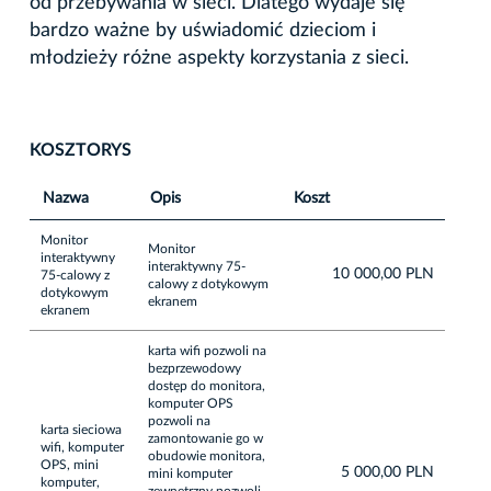
od przebywania w sieci. Dlatego wydaje się
bardzo ważne by uświadomić dzieciom i
młodzieży różne aspekty korzystania z sieci.
KOSZTORYS
Nazwa
Opis
Koszt
Monitor
Monitor
interaktywny
interaktywny 75-
10 000,00 PLN
75-calowy z
calowy z dotykowym
dotykowym
ekranem
ekranem
karta wifi pozwoli na
bezprzewodowy
dostęp do monitora,
komputer OPS
pozwoli na
karta sieciowa
zamontowanie go w
wifi, komputer
obudowie monitora,
OPS, mini
5 000,00 PLN
mini komputer
komputer,
zewnętrzny pozwoli