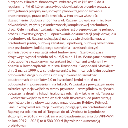
niezgodny z limitami finansowymi wskazanymi w §12 ust. 2 do 3
regulaminu Pkt 6) które naruszyłyby obowiązujące przepisy prawa, w
szczególności przepisy miejscowych planów zagospodarowania
przestrzennego, prawa osób trzecich, w tym prawa własności.
Uzasadnienie: Budowa chodnika w ul. Rącznej, z uwagi na m. in. brak
odwodnienia, wiąże się z koniecznością kompleksowej przebudowy
drogi. Celem realizacji zadania niezbędne jest przeprowadzenie pełnego
procesu inwestycyjnego tj.: - opracowania dokumentacji projektowej dla
przebudowy ul. Rącznej polegającej na budowie chodnika wraz z
przebudową jezdni, budową kanalizacji opadowej, budową oświetlenia
oraz przebudową kolidującego uzbrojenia - uzyskania decyzji
administracyjnej - realizacji robót budowlanych. Szerokość pasa
drogowego wynosi średnio od ok. 9,5 m do 11 m. Wymagane parametry
drogi zgodnie z uzyskanymi warunkami technicznymi wydanymi w
oparciu o Rozporządzenie Ministra Transportu i Gospodarki Morskiej z
dnia 2 marca 1999 r. w sprawie warunków technicznych jakim powinny
odpowiadać drogi publiczne i ich usytuowanie to szerokość
obustronnych chodników 2,0 m i szerokość jezdni min. 6 m, z
odpowiednimi poszerzeniami na łukach. W związku z powyższym może
zaistnieć sytuacja wejścia w tereny prywatne – szczególnie w miejscach
poszerzenia drogi na łukach (najgorszy odcinek – łuk w rej. ul. Targosza
– konieczne wejście w teren działek osób fizycznych, co potwierdzają
również założenia obowiązującego mpzp obszaru Rybitwy Północ).
Szacunkowy koszt realizacji inwestycji polegającej na przebudowie ul.
Rącznej na odcinku od ul. Targosza do ul. Wrobela to (zgodnie ze
złożonym, w 2018 r. wnioskiem o wprowadzenie zadania do WPF-WPI
na lata 2019 – 2021) to 8 580 000 zł (łącznie z dokumentacją
projektową).