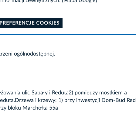
informacji zewnętrznych. (Mapa Google)
 PREFERENCJE COOKIES
trzeni ogólnodostępnej.
zyżowania ulic Sabały i Reduta2) pomiędzy mostkiem a
Reduta.Drzewa i krzewy: 1) przy inwestycji Dom-Bud Red
przy bloku Marchołta 55a