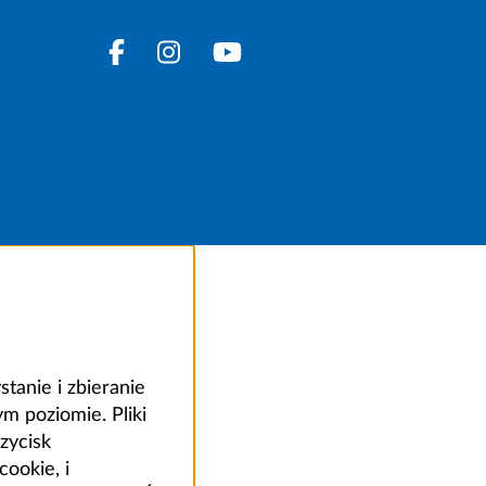
anie i zbieranie
 poziomie. Pliki
zycisk
ookie, i