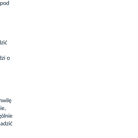
 pod
dzić
zi o
hwilę
ie,
gólnie
adzić