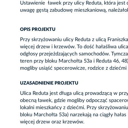
Ustawienie ławek przy ulicy Reduta, która jes
uwagę gęstą zabudowę mieszkaniową, należało
OPIS PROJEKTU
Przy skrzyżowaniu ulicy Reduta z ulicą Franiszk
więcej drzew i krzewów. To dość hałaśliwa ulica
odgłosy przejeżdzających samochodów. Tymczas
teren przy bloku Marchołta 53a i Reduta 46, 48)
mogliby usiąść specerowicze, rodzice z dziećmi l
UZASADNIENIE PROJEKTU
Ulica Reduta jest długa ulicą prowadzącą w prz
obecną ławek, gdzie mogliby odpocząć spacerowi
lokalni mieszkańcy z dziećmi. Przy skrzyżowani
bloku Marchołta 53a) narzekają na ciągły hała
więcej drzew oraz krzewów.