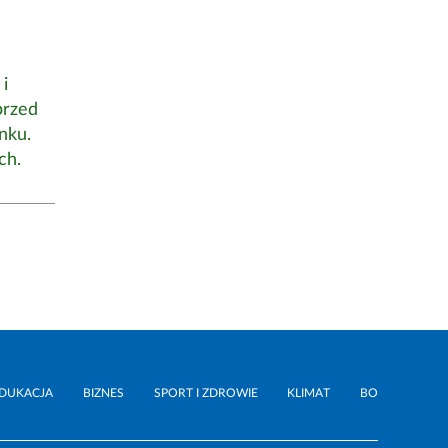
i
przed
nku.
ch.
DUKACJA
BIZNES
SPORT I ZDROWIE
KLIMAT
BO