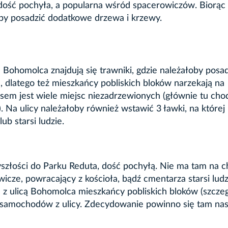
t dość pochyła, a popularna wśród spacerowiczów. Biorąc
by posadzić dodatkowe drzewa i krzewy.
a Bohomolca znajdują się trawniki, gdzie należałoby posa
, dlatego też mieszkańcy pobliskich bloków narzekają na
em jest wiele miejsc niezadrzewionych (głównie tu chod
. Na ulicy należałoby również wstawić 3 ławki, na której
ub starsi ludzie.
yszłości do Parku Reduta, dość pochyłą. Nie ma tam na c
cze, powracający z kościoła, bądź cmentarza starsi ludz
u z ulicą Bohomolca mieszkańcy pobliskich bloków (szcze
s samochodów z ulicy. Zdecydowanie powinno się tam nas