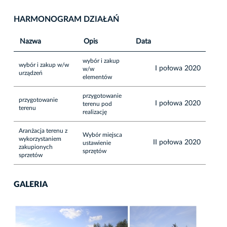
HARMONOGRAM DZIAŁAŃ
Nazwa
Opis
Data
wybór i zakup
wybór i zakup w/w
I połowa 2020
w/w
urządzeń
elementów
przygotowanie
przygotowanie
I połowa 2020
terenu pod
terenu
realizację
Aranżacja terenu z
Wybór miejsca
wykorzystaniem
II połowa 2020
ustawienie
zakupionych
sprzętów
sprzetów
GALERIA