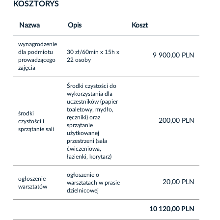
KOSZTORYS
Nazwa
Opis
Koszt
wynagrodzenie
dla podmiotu
30 zł/60min x 15h x
9 900,00 PLN
prowadzącego
22 osoby
zajęcia
Środki czystości do
wykorzystania dla
uczestników (papier
toaletowy, mydło,
środki
ręczniki) oraz
200,00 PLN
czystości i
sprzątanie
sprzątanie sali
użytkowanej
przestrzeni (sala
ćwiczeniowa,
łazienki, korytarz)
ogłoszenie o
ogłoszenie
20,00 PLN
warsztatach w prasie
warsztatów
dzielnicowej
10 120,00 PLN