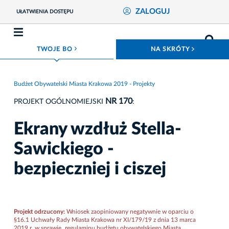
ZALOGUJ
UŁATWIENIA DOSTĘPU
ROZWIŃ MENU
ROZWIŃ
TWOJE BO
NA SKRÓTY
Budżet Obywatelski Miasta Krakowa 2019 - Projekty
NR 170
PROJEKT OGÓLNOMIEJSKI
:
Ekrany wzdłuż Stella-
Sawickiego -
bezpieczniej i ciszej
Projekt odrzucony:
Wniosek zaopiniowany negatywnie w oparciu o
§16.1 Uchwały Rady Miasta Krakowa nr XI/179/19 z dnia 13 marca
2019 r. w sprawie „regulaminu budżetu obywatelskiego Miasta