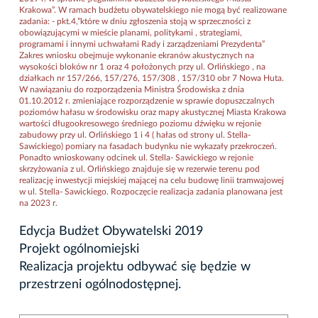
Krakowa”. W ramach budżetu obywatelskiego nie mogą być realizowane
zadania: - pkt.4,”które w dniu zgłoszenia stoją w sprzeczności z
obowiązującymi w mieście planami, politykami , strategiami,
programami i innymi uchwałami Rady i zarządzeniami Prezydenta”
Zakres wniosku obejmuje wykonanie ekranów akustycznych na
wysokości bloków nr 1 oraz 4 położonych przy ul. Orlińskiego , na
działkach nr 157/266, 157/276, 157/308 , 157/310 obr 7 Nowa Huta.
W nawiązaniu do rozporządzenia Ministra Środowiska z dnia
01.10.2012 r. zmieniające rozporządzenie w sprawie dopuszczalnych
poziomów hałasu w środowisku oraz mapy akustycznej Miasta Krakowa
wartości długookresowego średniego poziomu dźwięku w rejonie
zabudowy przy ul. Orlińskiego 1 i 4 ( hałas od strony ul. Stella-
Sawickiego) pomiary na fasadach budynku nie wykazały przekroczeń.
Ponadto wnioskowany odcinek ul. Stella- Sawickiego w rejonie
skrzyżowania z ul. Orlińskiego znajduje się w rezerwie terenu pod
realizację inwestycji miejskiej mającej na celu budowę linii tramwajowej
w ul. Stella- Sawickiego. Rozpoczęcie realizacja zadania planowana jest
na 2023 r.
Edycja Budżet Obywatelski 2019
Projekt ogólnomiejski
Realizacja projektu odbywać się będzie w
przestrzeni ogólnodostępnej.