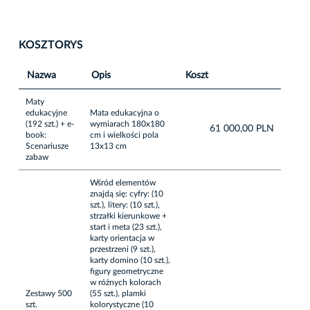
KOSZTORYS
Nazwa
Opis
Koszt
Maty
edukacyjne
Mata edukacyjna o
(192 szt.) + e-
wymiarach 180x180
61 000,00 PLN
book:
cm i wielkości pola
Scenariusze
13x13 cm
zabaw
Wśród elementów
znajdą się: cyfry: (10
szt.), litery: (10 szt.),
strzałki kierunkowe +
start i meta (23 szt.),
karty orientacja w
przestrzeni (9 szt.),
karty domino (10 szt.),
figury geometryczne
w różnych kolorach
Zestawy 500
(55 szt.), plamki
szt.
kolorystyczne (10