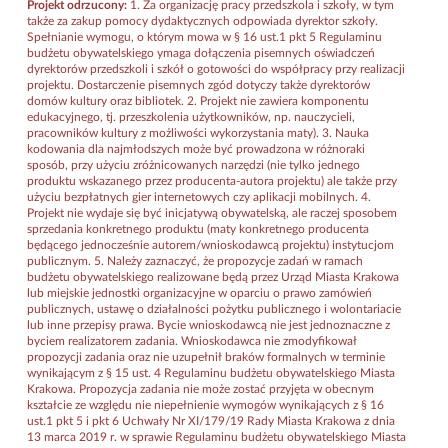
Projekt odrzucony:
1. Za organizację pracy przedszkola i szkoły, w tym
także za zakup pomocy dydaktycznych odpowiada dyrektor szkoły.
Spełnianie wymogu, o którym mowa w § 16 ust.1 pkt 5 Regulaminu
budżetu obywatelskiego ymaga dołączenia pisemnych oświadczeń
dyrektorów przedszkoli i szkół o gotowości do współpracy przy realizacji
projektu. Dostarczenie pisemnych zgód dotyczy także dyrektorów
domów kultury oraz bibliotek. 2. Projekt nie zawiera komponentu
edukacyjnego, tj. przeszkolenia użytkowników, np. nauczycieli,
pracowników kultury z możliwości wykorzystania maty). 3. Nauka
kodowania dla najmłodszych może być prowadzona w różnoraki
sposób, przy użyciu zróżnicowanych narzędzi (nie tylko jednego
produktu wskazanego przez producenta-autora projektu) ale także przy
użyciu bezpłatnych gier internetowych czy aplikacji mobilnych. 4.
Projekt nie wydaje się być inicjatywą obywatelską, ale raczej sposobem
sprzedania konkretnego produktu (maty konkretnego producenta
będącego jednocześnie autorem/wnioskodawcą projektu) instytucjom
publicznym. 5. Należy zaznaczyć, że propozycje zadań w ramach
budżetu obywatelskiego realizowane będą przez Urząd Miasta Krakowa
lub miejskie jednostki organizacyjne w oparciu o prawo zamówień
publicznych, ustawę o działalności pożytku publicznego i wolontariacie
lub inne przepisy prawa. Bycie wnioskodawcą nie jest jednoznaczne z
byciem realizatorem zadania. Wnioskodawca nie zmodyfikował
propozycji zadania oraz nie uzupełnił braków formalnych w terminie
wynikającym z § 15 ust. 4 Regulaminu budżetu obywatelskiego Miasta
Krakowa. Propozycja zadania nie może zostać przyjęta w obecnym
kształcie ze względu nie niepełnienie wymogów wynikających z § 16
ust.1 pkt 5 i pkt 6 Uchwały Nr XI/179/19 Rady Miasta Krakowa z dnia
13 marca 2019 r. w sprawie Regulaminu budżetu obywatelskiego Miasta