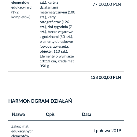
elementów
szt.), karty z
77 000,00 PLN
edukacyjnych
działaniami
(192
matematycznymi (100
kompletów)
szt.), karty
ortograficzne (126
szt.), dni tygodnia (7
szt.), tarcze zegarowe
z godzinami (30 szt.),
elementy obrazkowe
(owoce, zwierzęta,
obiekty: 110 szt.).
Elementy o wymiarze
13x13 cm, kreda mat,
350 g
138 000,00 PLN
HARMONOGRAM DZIAŁAŃ
Nazwa
Opis
Data
Zakup mat
II połowa 2019
edukacyjnych i
elementów