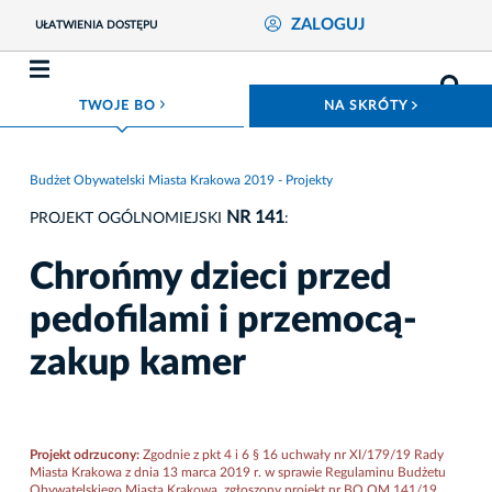
ZALOGUJ
UŁATWIENIA DOSTĘPU
ROZWIŃ MENU
ROZWIŃ
TWOJE BO
NA SKRÓTY
Budżet Obywatelski Miasta Krakowa 2019 - Projekty
NR 141
PROJEKT OGÓLNOMIEJSKI
:
Chrońmy dzieci przed
pedofilami i przemocą-
zakup kamer
Projekt odrzucony:
Zgodnie z pkt 4 i 6 § 16 uchwały nr XI/179/19 Rady
Miasta Krakowa z dnia 13 marca 2019 r. w sprawie Regulaminu Budżetu
Obywatelskiego Miasta Krakowa, zgłoszony projekt nr BO.OM.141/19