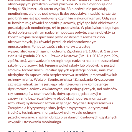
obserwującymi przestrzeń wokół placówki. W sumie dysponują one
liczbą 4158 kamer. Jak zatem wynika, 83 placówki nie posiadają
monitoringu, a biorąc pod uwagę liczbę pozostałych, sądzić należy, że
jego brak nie jest spowodowany czynnikiem ekonomicznym. Odgrywa
tu bowiem rolę również specyfika placówek, gdyż spośród obiektów nie
posiadających monitoringu, 64 to przedszkola. W placówkach tego typu
dzieci objęte są pełnym nadzorem podczas pobytu, a same obiekty są
konstrukcyjnie zabezpieczone przed dostępem z zewnątrz osób
niepowołanych, jak również przed ich niekontrolowanym
opuszczeniem. Ponadto, część z nich korzysta z usług
wyspecjalizowanych agencji ochrony. Zgodnie z art. 108a ust. 1 ustawy
z dnia 14 grudnia 2016 r. – Prawo oświatowe (Dz. U. z 2018 r. poz. 996,
z późn. zm.), wprowadzenie szczególnego nadzoru nad pomieszczeniami
szkoły lub placówki lub terenem wokół szkoły lub placówki w postaci
środków technicznych umożliwiających rejestrację obrazu, musi być
niezbędne do zapewnienia bezpieczeństwa uczniów i pracowników lub
ochrony mienia. Wydział Bezpieczeństwa i Zarządzania Kryzysowego
zaznacza jednak, że nie jest jego rolą ingerowanie w kompetencje
dyrektorów placówek oświatowych, rad pedagogicznych, rad rodziców
czy samorządów uczniowskich, dotyczące podjęcia decyzji o
zapewnieniu bezpieczeństwa w placówkach poprzez montaż czy
rozbudowę systemów nadzoru wizyjnego. Wydział Bezpieczeństwa i
Zarządzania Kryzysowego służy jedynie wytycznymi dotyczącymi
środków technicznych i organizacyjnych, w celu ochrony
przechowywanych nagrań obrazu oraz danych osobowych uzyskanych
w wyniku stosowania monitoringu.