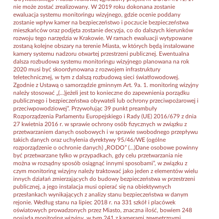
nie może zostać zrealizowany. W 2019 roku dokonana zostanie
ewaluacja systemu monitoringu wizyjnego, gdzie ocenie poddany
zostanie wpływ kamer na bezpieczeństwo i poczucie bezpieczeństwa
mieszkańców oraz podjęta zostanie decyzja, co do dalszych kierunków
rozwoju tego narzędzia w Krakowie. W ramach ewaluacji wytypowane
zostaną kolejne obszary na terenie Miasta, w których będą instalowane
kamery systemu nadzoru otwartej przestrzeni publicznej. Ewentualna
dalsza rozbudowa systemu monitoringu wizyjnego planowana na rok
2020 musi być skoordynowana z rozwojem infrastruktury
teletechnicznej, w tym z dalszą rozbudową sieci światłowodowej.
Zgodnie z Ustawą o samorządzie gminnym Art. 9a. 1. monitoring wizyjny
należy stosować „(…)jeżeli jest to konieczne do zapewnienia porządku
publicznego i bezpieczeństwa obywateli lub ochrony przeciwpożarowej i
przeciwpowodziowej”. Przywołując 39 punkt preambuły
Rozporządzenia Parlamentu Europejskiego i Rady (UE) 2016/679 z dnia
27 kwietnia 2016 r. w sprawie ochrony osób fizycznych w związku z
przetwarzaniem danych osobowych i w sprawie swobodnego przepływu
takich danych oraz uchylenia dyrektywy 95/46/WE (ogólne
rozporządzenie o ochronie danych) „RODO” (…)Dane osobowe powinny
być przetwarzane tylko w przypadkach, gdy celu przetwarzania nie
można w rozsądny sposób osiągnąć innymi sposobami”, w związku z
czym monitoring wizyjny należy traktować jako jeden z elementów wielu
innych działań zmierzających do budowy bezpieczeństwa w przestrzeni
publicznej, a jego instalacja musi opierać się na obiektywnych
przesłankach wynikających z analizy stanu bezpieczeństwa w danym
rejonie. Według stanu na lipiec 2018 r. na 331 szkół i placówek
oświatowych prowadzonych przez Miasto, znaczna ilość, bowiem 248
posiada monitoring wizyjny, w tym 241 z kamerami zewnętrznymi