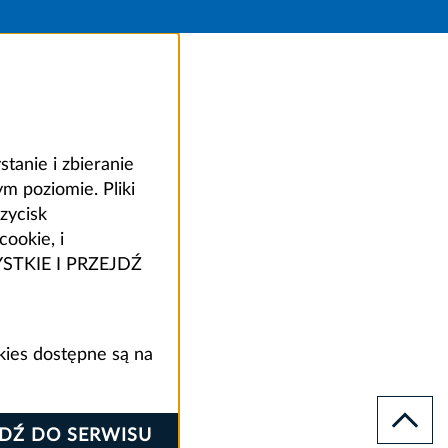
anie i zbieranie
 poziomie. Pliki
zycisk
ookie, i
ZYSTKIE I PRZEJDŹ
kies dostępne są na
JDŹ DO SERWISU