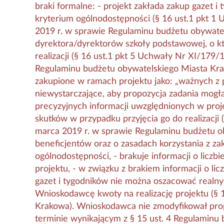
braki formalne: - projekt zakłada zakup gazet i
kryterium ogólnodostępności (§ 16 ust.1 pkt 
2019 r. w sprawie Regulaminu budżetu obywate
dyrektora/dyrektorów szkoły podstawowej, o k
realizacji (§ 16 ust.1 pkt 5 Uchwały Nr XI/179
Regulaminu budżetu obywatelskiego Miasta Krako
zakupione w ramach projektu jako: „ważnych z pu
niewystarczające, aby propozycja zadania mogła 
precyzyjnych informacji uwzględnionych w pro
skutków w przypadku przyjęcia go do realizacj
marca 2019 r. w sprawie Regulaminu budżetu oby
beneficjentów oraz o zasadach korzystania z za
ogólnodostępności, - brakuje informacji o liczb
projektu, - w związku z brakiem informacji o li
gazet i tygodników nie można oszacować realny
Wnioskodawcę kwoty na realizację projektu (§ 
Krakowa). Wnioskodawca nie zmodyfikował prop
terminie wynikającym z § 15 ust. 4 Regulaminu