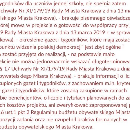
 tygodników dla uczniów jednej szkoły, nie spełnia zatem
1 Uchwały Nr XI/179/19 Rady Miasta Krakowa z dnia 13 m
lskiego Miasta Krakowa), - brakuje pisemnego oświadcze
tórej mowa w projekcie o gotowości do współpracy przy 
/19 Rady Miasta Krakowa z dnia 13 marca 2019 r. w spraw
wa), - określenie gazet i tygodników, które mają zostać
nktu widzenia polskiej demokracji” jest zbyt ogólne i
zostać przyjęta do realizacji, - na podstawie mało
jekcie nie można jednoznacznie wskazać długoterminowy
i (§ 17 Uchwały Nr XI/179/19 Rady Miasta Krakowa z dni
watelskiego Miasta Krakowa), - brakuje informacji o lic
kupionych gazet i tygodników, z zachowaniem m.in. kryte
ie gazet i tygodników, które zostaną zakupione w ramach
czbie beneficjentów, o liczbie i tytułach planowanych do 
ch kosztów projektu, ani zweryfikować zaproponowanej 
16 ust.1 pkt 2 Regulaminu budżetu obywatelskiego Miast
ozycji zadania oraz nie uzupełnił braków formalnych w
 budżetu obywatelskiego Miasta Krakowa.