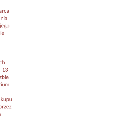
arca
nia
jego
ie
ch
a 13
zbie
rium
zakupu
przez
a