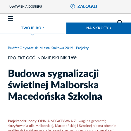
ZALOGUJ
UŁATWIENIA DOSTĘPU
ROZWIŃ MENU
ROZWIŃ
TWOJE BO
NA SKRÓTY
Budżet Obywatelski Miasta Krakowa 2019 - Projekty
NR 169
PROJEKT OGÓLNOMIEJSKI
:
Budowa sygnalizacji
świetlnej Malborska
Macedońska Szkolna
Projekt odrzucony:
OPINIA NEGATYWNA Z uwagi na geometrię
skrzyżowania ulic Malborskiej, Macedońskiej i Szkolnej nie ma obecnie
możliwości efektywnego sterowania ruchem przy pomocy sygnalizacji