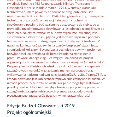
świetlnej. Zgodnie z §63 Rozporządzenia Ministra Transportu i
Gospodarki Morskiej z dnia 2 marca 1999 r, w sprawie warunków
technicznych, jakim powinny odpowiadać drogi publiczne i ich
usytuowanie(Dz.U. z 2016 r.poz.124) układ geometryczny, rozwiązanie
techniczne oraz sposób organizacji i sterowania ruchem na
skrzyżowaniu powinny być wzajemnie dostosowane do siebie, co w
przypadku przedmiotowego skrzyżowania jest obecnie niemożliwym do
spełnienia. Należy zauważyć, że budowa sygnalizacji świetlnej jest
stosowana w ostateczności, gdy nie jest możliwe uzyskanie poprawy
bezpieczeństwa w ruchu drogowym innymi dostępnymi środkami. Z
uwagi na konieczność zapewnienia czasów bezpieczeństwa między
strumieniami kolizyjnymi sygnalizacja cechuje się pewnym poziomem
bezwładności, co przekłada się bezpośrednio na zmniejszenie
przepustowości danego ciągu. Ze względu na powyższe projekt
organizacji ruchu nie może być zatwierdzony z uwagi na § 8 ust.6 pkt.2
Rozporządzenia Ministra Infrastruktury z dnia 23 września w sprawie
szczegółowych warunków zarządzania ruchem na drogach oraz
wykonywania nadzoru nad tym zarządzeniem(Dz.U. z 2017 r.poz.784), w
którym powołana jest konieczność zapewnienia efektywności ruchu. W
ramach procedury budżetu obywatelskiego nie mogą być realizowane
projekty: -pkt.6…które naruszałyby obowiązujące przepisy prawa, w
szczególności przepisy miejscowych planów zagospodarowania
przestrzennego, prawa osób trzecich, w tym prawa własności
Edycja Budżet Obywatelski 2019
Projekt ogólnomiejski